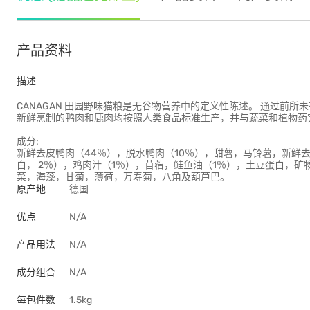
产品资料
描述
CANAGAN 田园野味猫粮是无谷物营养中的定义性陈述。 通过前
新鲜烹制的鸭肉和鹿肉均按照人类食品标准生产，并与蔬菜和植物药
成分:
新鲜去皮鸭肉（44％），脱水鸭肉（10％），甜薯，马铃薯，新鲜
白， 2％），鸡肉汁（1％），苜蓿，鲑鱼油（1％），土豆蛋白，
菜，海藻，甘菊，薄荷，万寿菊，八角及葫芦巴。
原产地
德国
优点
N/A
产品用法
N/A
成分组合
N/A
每包件数
1.5kg