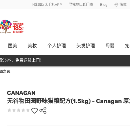
下载屈臣氏手机APP
寻找屈臣氏门市
Blog
简体
医美
美妆
个人护理
头发护理
母嬰
宠
$399，免费送货上门！
 原之选
CANAGAN
无谷物田园野味猫粮配方(1.5kg) - Canagan 