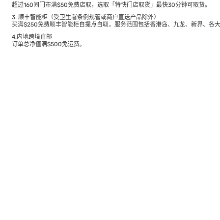
超过160间门市满$50免费店取，选取「特快门店取货」最快30分钟可取货。
3. 顺丰智能柜（受卫生署条例规管或商户直送产品除外）
买满$250免费顺丰智能柜自提点自取，服务范围包括香港岛、九龙、新界、各
4.内地跨境直邮
订单总净值满$500免运费。