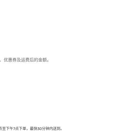
优惠、优惠券及运费后的金额。
至下午7点下单，最快30分钟内送到​。