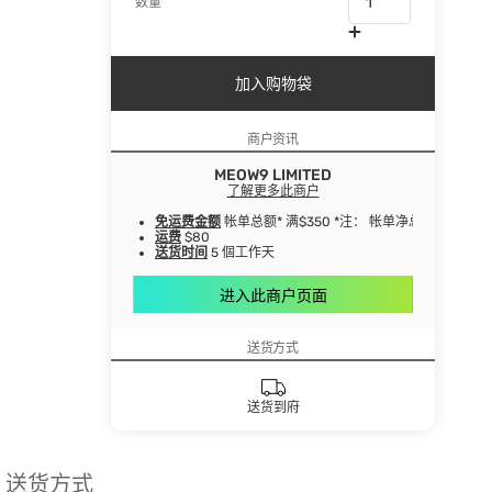
数量
加入购物袋
商户资讯
MEOW9 LIMITED
了解更多此商户
免运费金额
帐单总额* 满$350 *注： 帐单净总额指扣
运费
$80
送货时间
5 個工作天
进入此商户页面
送货方式
送货到府
送货方式