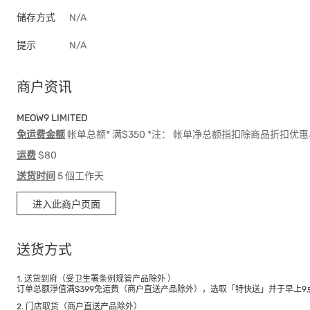
储存方式
N/A
提示
N/A
商户资讯
MEOW9 LIMITED
免运费金额
帐单总额* 满$350 *注： 帐单净总额指扣除商品折扣
运费
$80
送货时间
5 個工作天
进入此商户页面
送货方式
1. 送货到府（受卫生署条例规管产品除外 ）
订单总额淨值满$399免运费（商户直送产品除外），选取「特快送」并于早上9点
2. 门店取货（商户直送产品除外）