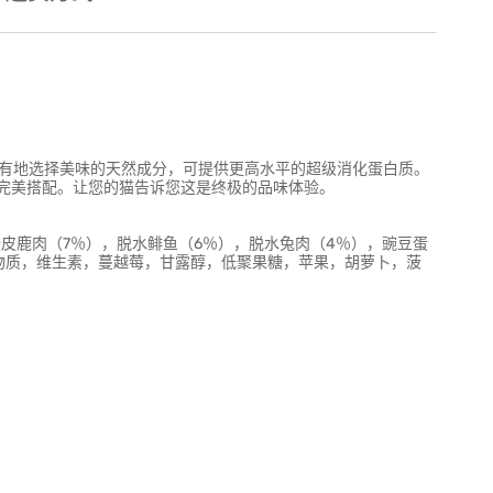
所未有地选择美味的天然成分，可提供更高水平的超级消化蛋白质。
完美搭配。让您的猫告诉您这是终极的品味体验。
去皮鹿肉（7％），脱水鲱鱼（6％），脱水兔肉（4％），豌豆蛋
矿物质，维生素，蔓越莓，甘露醇，低聚果糖，苹果，胡萝卜，菠