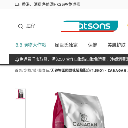
香港．消费净值满HK$399免运费
立即成为易赏钱会员尽享独家优惠
首次APP下单买满$450 输入 NEWAPP 即减$50
生蠔BB
屈仔
8.8 購物大作戰
屈臣氏独家
保健
美肌护肤
免运费门市取货，满$250 合作自取點自取免运费，净额消费满
首页
/
宠物
/
貓
/
貓食品
/
无谷物田园野味猫粮配方(1.5KG) - CANAGAN