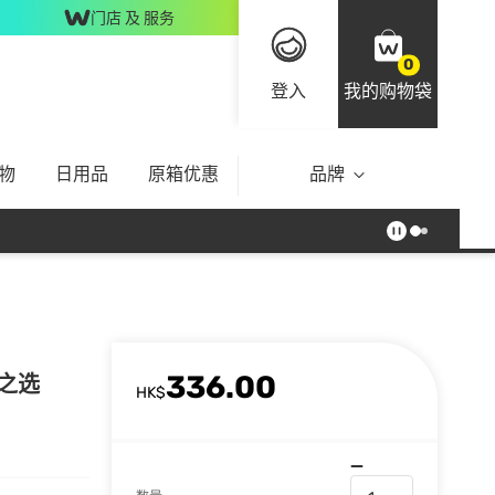
门店 及 服务
0
登入
我的购物袋
物
日用品
原箱优惠
品牌
336.00
原之选
HK$