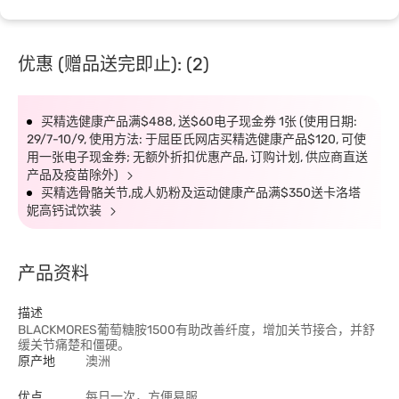
优惠 (赠品送完即止): (2)
买精选健康产品满$488, 送$60电子现金券 1张 (使用日期:
29/7-10/9, 使用方法: 于屈臣氏网店买精选健康产品$120, 可使
用一张电子现金券; 无额外折扣优惠产品, 订购计划, 供应商直送
产品及疫苗除外)
买精选骨骼关节,成人奶粉及运动健康产品满$350送卡洛塔
妮高钙试饮装
产品资料
描述
BLACKMORES葡萄糖胺1500有助改善纤度，增加关节接合，并舒
缓关节痛楚和僵硬。
原产地
澳洲
优点
每日一次，方便易服