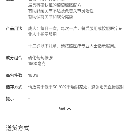
最具科研认证的葡萄糖胺配方
有助舒缓关节不适及改善关节灵活性
有助保持关节和软骨健康
产品用法
成人：每日一次，每次一片，餐后服用或按照医疗专
业人士指示服用。
十二岁以下儿童：请按照医疗专业人士指示服用。
成分组合
硫化葡萄糖胺
1500毫克
每包件数
180's
储存方式
请放置于低于30 ºC的干燥阴凉处，避免阳光直接照射
提示
-
隐藏
送货方式