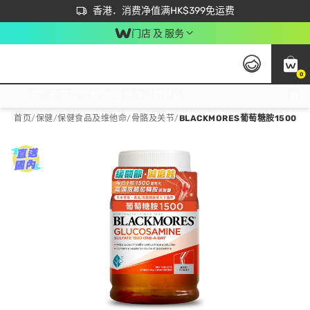
首次APP下单买满$450 输入 NEWAPP 即减$50
立即成为易赏钱会员尽享独家优惠
香港．消费净值满HK$399免运费
门店 及 服务
0
免运费门市取货，满$250 合作自取點自取免运费，净额消费满$399，免费送货上门！
首页
/
保健
/
保健食品及维他命
/
骨骼及关节
/
BLACKMORES葡萄糖胺1500