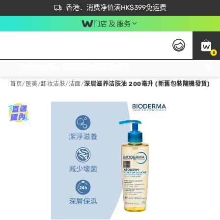
首次APP下单买满$450 输入 NEWAPP 即减$50
立即成为易赏钱会员尽享独家优惠
香港．消费净值满HK$399免运费
门店 及 服务
0
免运费门市取货，满$250 合作自取點自取免运费，净额消费满$399，免费送货上门！
首页
/
医美
/
卸妆洁肤
/
洁面
/
深层滋养洁肤油 200毫升 (新舊包裝隨機發貨)