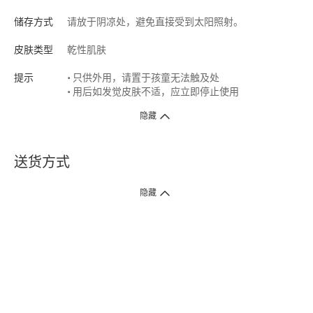
储存方式
请放于阴凉处，避免直接受到太阳照射。
皮肤类型
乾性肌肤
提示
• 只供外用，请置于孩童无法触及处
• 用后如发觉皮肤不适，应立即停止使用
隐藏
送货方式
1. 送货到府（受卫生署条例规管产品除外 ）
隐藏
订单总额淨值满$399免运费（商户直送产品除外），选取「特快送」并于早
上9点至下午7点下单，最快30分钟内送到​。
2. 门店取货（商户直送产品除外）
超过160间门市满$50免费店取，选取「特快门店取货」最快30分钟可取货。
3. 顺丰智能柜（受卫生署条例规管或商户直送产品除外）
买满$250免费顺丰智能柜自提点自取，服务范围包括香港岛、九龙、新界、
各大小屋邨、屋苑商场等。
4.内地跨境直邮
订单总净值满$500免运费。