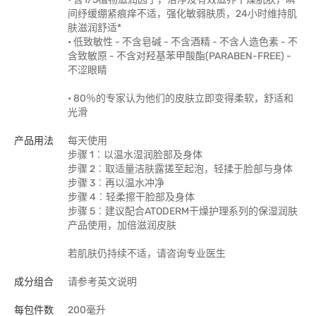
间纾缓绷紧痕痒不适，强化敏弱肤质，24小时维持肌
肤滋润舒适*
• 低致敏性 - 不含皂碱 - 不含酒精 - 不含人造色素 - 不
含致敏原 - 不含对羟基苯甲酸酯(PARABEN-FREE) -
不涩眼睛
• 80％的专家认为他们的皮肤立即变得柔软，舒适和
光滑
产品用法
每天使用
步骤 1︰以温水湿润脸部及身体
步骤 2︰取适量洁肤露搓至起泡，轻揉于脸部与身体
步骤 3︰再以温水冲净
步骤 4︰轻柔擦干脸部及身体
步骤 5︰建议配合ATODERM干燥护理系列的保湿润肤
产品使用，加倍滋润皮肤
若肌肤仍持续不适，请咨询专业医生
成分组合
请参考英文说明
每包件数
200毫升