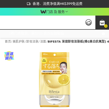
首次APP下单买满$450 输入 NEWAPP 即减$50
立即成为易赏钱会员尽享独家优惠
香港．消费净值满HK$399免运费
门店 及 服务
0
免运费门市取货，满$250 合作自取點自取免运费，净额消费满$399，免费送货上门！
首页
/
美肌护肤
/
卸妆洁肤
/
洁面
/
BIFESTA 深层卸妆洁肤纸(维C美白抗氧型) 