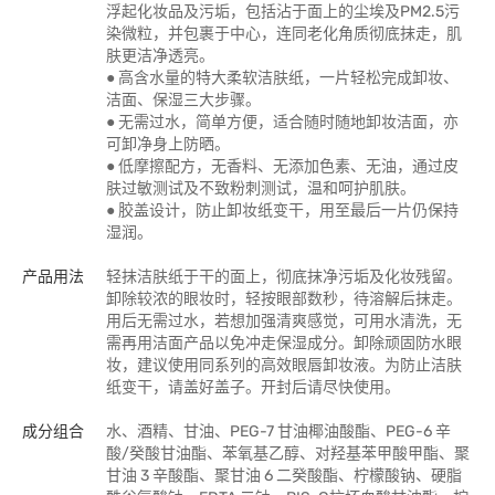
浮起化妆品及污垢，包括沾于面上的尘埃及PM2.5污
染微粒，并包裹于中心，连同老化角质彻底抹走，肌
肤更洁净透亮。
● 高含水量的特大柔软洁肤纸，一片轻松完成卸妆、
洁面、保湿三大步骤。
● 无需过水，简单方便，适合随时随地卸妆洁面，亦
可卸净身上防晒。
● 低摩擦配方，无香料、无添加色素、无油，通过皮
肤过敏测试及不致粉刺测试，温和呵护肌肤。
● 胶盖设计，防止卸妆纸变干，用至最后一片仍保持
湿润。
产品用法
轻抹洁肤纸于干的面上，彻底抹净污垢及化妆残留。
卸除较浓的眼妆时，轻按眼部数秒，待溶解后抹走。
用后无需过水，若想加强清爽感觉，可用水清洗，无
需再用洁面产品以免冲走保湿成分。卸除顽固防水眼
妆，建议使用同系列的高效眼唇卸妆液。为防止洁肤
纸变干，请盖好盖子。开封后请尽快使用。
成分组合
水、酒精、甘油、PEG-7 甘油椰油酸酯、PEG-6 辛
酸/癸酸甘油酯、苯氧基乙醇、对羟基苯甲酸甲酯、聚
甘油 3 辛酸酯、聚甘油 6 二癸酸酯、柠檬酸钠、硬脂