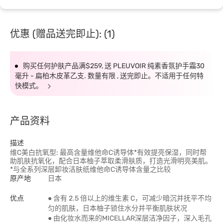
优惠 (赠品送完即止): (1)
购买任何护肤产品满$259, 送 PLEUVOIR 纯素香氛护手霜30
毫升 - 扁柏木皮革乙支. 数量有限 , 送完即止。不适用于任何特
快模式。
产品资料
描述
维C美白抗氧型: 最高含量维他命C诱导体*有效提亮保湿，同时帮
助肌肤抗氧化，配合日本柚子萃取柔滑肤质，打造光滑明亮美肌。
*与全系列深层卸妆洁肤纸维他命C诱导体含量之比较
原产地
日本
优点
● 含有 2.5 倍以上的维生素 C，可减少暗沉并抚平不均
匀的肌肤，日本柚子锁住水分并平衡肌肤状况
● 由化妆水而来的MICELLAR深层洁净因子，深入毛孔