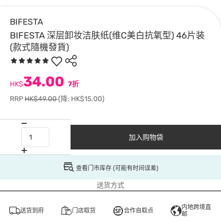
BIFESTA
BIFESTA 深层卸妆洁肤纸(维C美白抗氧型) 46片装
(款式隨機發貨)
34.00
HK$
7折
RRP
HK$49.00
(降: HK$15.00)
加入购物袋
查看门市库存 (可能有时间误差)
送货方式
内地跨境直
送货到府
门店取货
合作自取点
邮