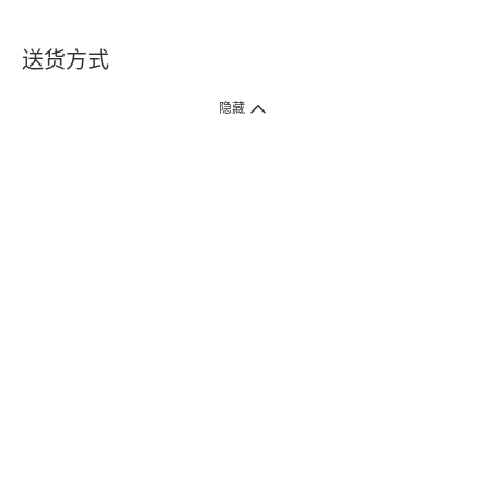
送货方式
1. 送货到府（受卫生署条例规管产品除外 ）
隐藏
订单总额淨值满$399免运费（商户直送产品除外），选取「特快送」并于早
上9点至下午7点下单，最快30分钟内送到​。
2. 门店取货（商户直送产品除外）
超过160间门市满$50免费店取，选取「特快门店取货」最快30分钟可取货。
3. 顺丰智能柜（受卫生署条例规管或商户直送产品除外）
买满$250免费顺丰智能柜自提点自取，服务范围包括香港岛、九龙、新界、
各大小屋邨、屋苑商场等。
4.内地跨境直邮
订单总净值满$500免运费。