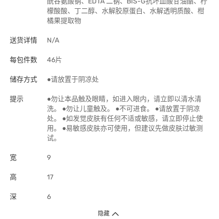
酰谷氨酸钠、EDTA 二钠、BIS-G抗坏血酸甘油酯、柠
檬酸酸、丁二醇、水解胶原蛋白、水解透明质酸、柑
橘果提取物
送货详情
N/A
每包件数
46片
储存方式
●请放置于阴凉处
提示
●勿让本品触及眼睛，如进入眼内，请立即以清水清
洗。 ●勿让儿童触及。 ●不可进食。 ●请放置于阴凉
处。 ●如发觉皮肤有任何不适或敏感，请立即停止使
用。 ●易敏感皮肤亦可使用，但建议先做皮肤过敏测
试。
宽
9
高
17
深
6
隐藏