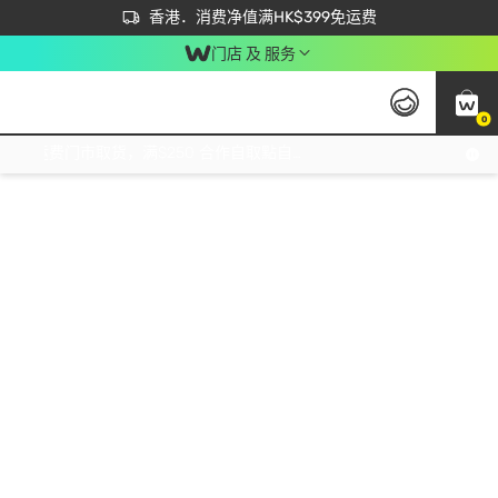
首次APP下单买满$450 输入 NEWAPP 即减$50
立即成为易赏钱会员尽享独家优惠
香港．消费净值满HK$399免运费
门店 及 服务
0
免运费门市取货，满$250 合作自取點自取免运费，净额消费满$399，免费送货上门！