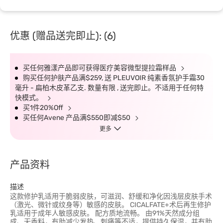
优惠 (赠品送完即止): (6)
买任何雅漾产品即可获得医疗美容微型提拉霜样品
购买任何护肤产品满$259, 送 PLEUVOIR 纯素香氛护手霜30
毫升 - 扁柏木皮革乙支. 数量有限 , 送完即止。不适用于任何特
快模式。
买1件20%Off
买任何Avene 产品满$550即减$50
更多
产品资料
描述
这款修护乳适用于脆弱皮肤，可滋润、舒缓和净化因浅层皮肤手术
（激光、微针或纹身等）敏感的皮肤。 CICALFATE+术后再生修护
乳适用于成年人敏感皮肤。 配方质地流畅。 由91%天然成分组
成、无香料，有助减少发热、刺痛等不适，提供持久保湿，并有助