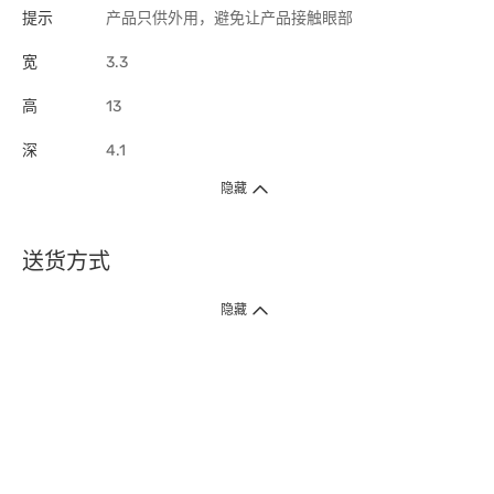
提示
产品只供外用，避免让产品接触眼部
宽
3.3
高
13
深
4.1
隐藏
送货方式
1. 送货到府（受卫生署条例规管产品除外 ）
隐藏
订单总额淨值满$399免运费（商户直送产品除外），选取「特快送」并于早
上9点至下午7点下单，最快30分钟内送到​。
2. 门店取货（商户直送产品除外）
超过160间门市满$50免费店取，选取「特快门店取货」最快30分钟可取货。
3. 顺丰智能柜（受卫生署条例规管或商户直送产品除外）
买满$250免费顺丰智能柜自提点自取，服务范围包括香港岛、九龙、新界、
各大小屋邨、屋苑商场等。
4.内地跨境直邮
订单总净值满$500免运费。