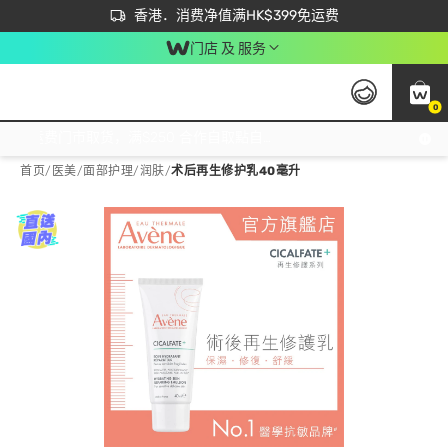
首次APP下单买满$450 输入 NEWAPP 即减$50
立即成为易赏钱会员尽享独家优惠
香港．消费净值满HK$399免运费
门店 及 服务
0
免运费门市取货，满$250 合作自取點自取免运费，净额消费满$399，免费送货上门！
首页
/
医美
/
面部护理
/
润肤
/
术后再生修护乳40毫升