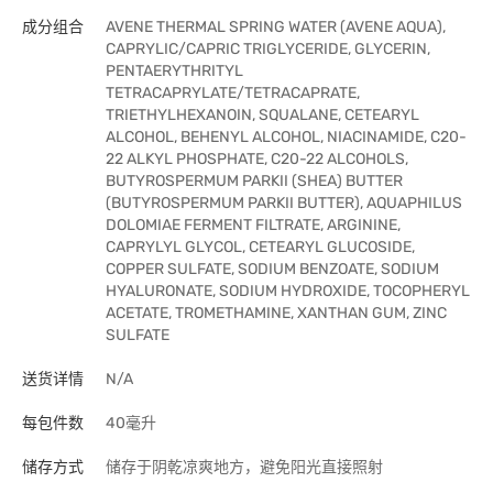
成分组合
AVENE THERMAL SPRING WATER (AVENE AQUA),
CAPRYLIC/CAPRIC TRIGLYCERIDE, GLYCERIN,
PENTAERYTHRITYL
TETRACAPRYLATE/TETRACAPRATE,
TRIETHYLHEXANOIN, SQUALANE, CETEARYL
ALCOHOL, BEHENYL ALCOHOL, NIACINAMIDE, C20-
22 ALKYL PHOSPHATE, C20-22 ALCOHOLS,
BUTYROSPERMUM PARKII (SHEA) BUTTER
(BUTYROSPERMUM PARKII BUTTER), AQUAPHILUS
DOLOMIAE FERMENT FILTRATE, ARGININE,
CAPRYLYL GLYCOL, CETEARYL GLUCOSIDE,
COPPER SULFATE, SODIUM BENZOATE, SODIUM
HYALURONATE, SODIUM HYDROXIDE, TOCOPHERYL
ACETATE, TROMETHAMINE, XANTHAN GUM, ZINC
SULFATE
送货详情
N/A
每包件数
40毫升
储存方式
储存于阴乾凉爽地方，避免阳光直接照射