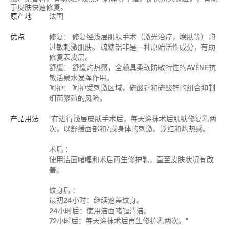
于皮肤快速修复。
原产地
法国
优点
修复： 修复经浅层肌肤手术（激光治疗，焕肤等）的
过敏刺激肌肤。 硫糖铝非是一种原始活性成分，有助
修复表皮层。
舒缓： 舒缓灼热感，全赖具柔软防敏特性的AVÈNE抗
敏活泉水发挥作用。
呵护： 呵护受刺激区域，硫酸铜和硫酸锌的组合抑制
细菌繁殖的风险。
产品用法
"在进行浅层皮肤手术后，每天涂抹术后肌肤修复乳两
次，以舒缓面部和/或身体的刺激、泛红和灼热感。
术后 ：
使用洁面啫喱和术后再生修护乳，直至皮肤状况有改
善。
纹身后 ：
最初24小时：继续遮盖纹身。
24小时后：使用洁面啫喱清洁。
72小时后：每天涂抹术后再生修护乳两次。"