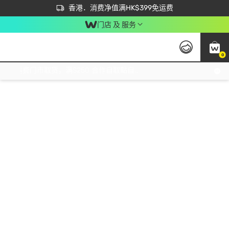
首次APP下单买满$450 输入 NEWAPP 即减$50
立即成为易赏钱会员尽享独家优惠
香港．消费净值满HK$399免运费
门店 及 服务
0
免运费门市取货，满$250 合作自取點自取免运费，净额消费满$399，免费送货上门！