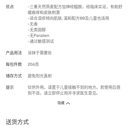
优点
-三重天然燕麦配方加神经醯胺，经临床实证，有助舒
缓痕痒和皮肤刺激
-适合湿疹倾向肌肤, 温和配方BB及儿童也适用
-无香
-无类固醇
-无Paraben
-通过敏感测试
产品用法
涂抹于需要处
每包件数
206克
储存方式
避免阳光直射
提示
仅供外用。请置于儿童接触不到的地方。若使用后感
到不适，请立即停止用并寻求医生意见。
隐藏
送货方式