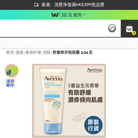
首次APP下单买满$450 输入 NEWAPP 即减$50
立即成为易赏钱会员尽享独家优惠
香港．消费净值满HK$399免运费
门店 及 服务
0
免运费门市取货，满$250 合作自取點自取免运费，净额消费满$399，免费送货上门！
首页
/
医美
/
面部护理
/
润肤
/
舒敏修护润肤霜 206克