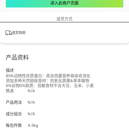
进入此商户页面
送货方式
送货到府
产品资料
描述
85%动物性优质蛋白：高含肉量营养易吸收消化
添加多种天然超级食材：抗氧化蔬果&草本植物
0%谷物0%麸质：低敏食材不含大豆、玉米、小麦
优点
N/A
产品用法
N/A
成分组合
N/A
每包件数
4.5kg