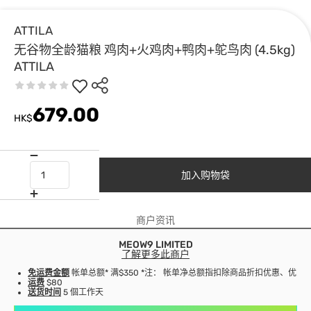
ATTILA
无谷物全龄猫粮 鸡肉+火鸡肉+鸭肉+鸵鸟肉 (4.5kg)
ATTILA
679.00
HK$
加入购物袋
商户资讯
MEOW9 LIMITED
了解更多此商户
免运费金额
帐单总额* 满$350 *注： 帐单净总额指扣除商品折扣优惠、优
运费
$80
送货时间
5 個工作天