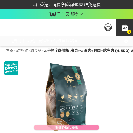
首次APP下单买满$450 输入 NEWAPP 即减$50
立即成为易赏钱会员尽享独家优惠
香港．消费净值满HK$399免运费
门店 及 服务
0
免运费门市取货，满$250 合作自取點自取免运费，净额消费满$399，免费送货上门！
首页
/
宠物
/
貓
/
貓食品
/
无谷物全龄猫粮 鸡肉+火鸡肉+鸭肉+鸵鸟肉 (4.5KG) A