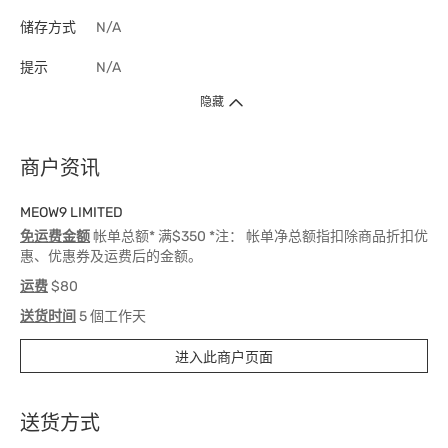
储存方式
N/A
提示
N/A
隐藏
商户资讯
MEOW9 LIMITED
免运费金额
帐单总额* 满$350 *注： 帐单净总额指扣除商品折扣优
惠、优惠券及运费后的金额。
运费
$80
送货时间
5 個工作天
进入此商户页面
送货方式