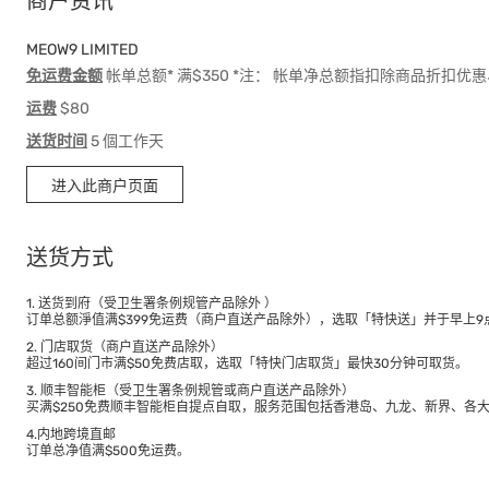
商户资讯
MEOW9 LIMITED
免运费金额
帐单总额* 满$350 *注： 帐单净总额指扣除商品折扣
运费
$80
送货时间
5 個工作天
进入此商户页面
送货方式
1. 送货到府（受卫生署条例规管产品除外 ）
订单总额淨值满$399免运费（商户直送产品除外），选取「特快送」并于早上9点
2. 门店取货（商户直送产品除外）
超过160间门市满$50免费店取，选取「特快门店取货」最快30分钟可取货。
3. 顺丰智能柜（受卫生署条例规管或商户直送产品除外）
买满$250免费顺丰智能柜自提点自取，服务范围包括香港岛、九龙、新界、各
4.内地跨境直邮
订单总净值满$500免运费。