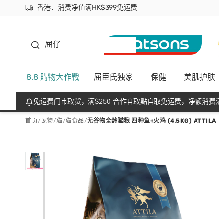
香港．消费净值满HK$399免运费
立即成为易赏钱会员尽享独家优惠
首次APP下单买满$450 输入 NEWAPP 即减$50
生蠔BB
屈仔
8.8 購物大作戰
屈臣氏独家
保健
美肌护肤
免运费门市取货，满$250 合作自取點自取免运费，净额消费满
首页
/
宠物
/
貓
/
貓食品
/
无谷物全龄猫粮 四种鱼+火鸡 (4.5KG) ATTILA