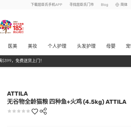
下载屈臣氏手机APP
寻找屈臣氏门市
Blog
简体
医美
美妆
个人护理
头发护理
母嬰
宠
$399，免费送货上门！
ATTILA
无谷物全龄猫粮 四种鱼+火鸡 (4.5kg) ATTILA