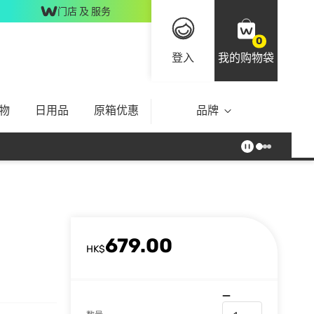
门店 及 服务
0
登入
我的购物袋
物
日用品
原箱优惠
品牌
679.00
HK$