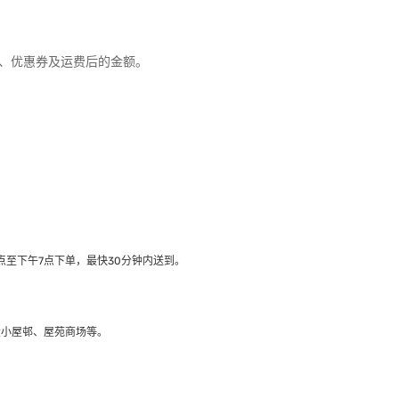
优惠、优惠券及运费后的金额。
至下午7点下单，最快30分钟内送到​。
大小屋邨、屋苑商场等。