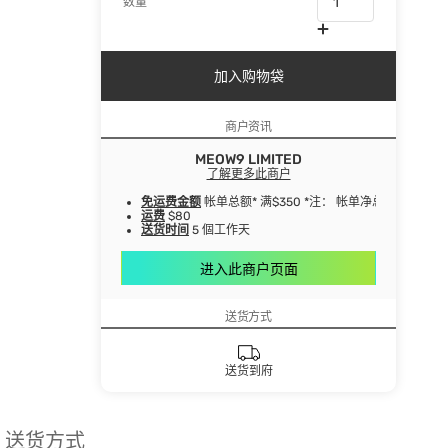
数量
加入购物袋
商户资讯
MEOW9 LIMITED
了解更多此商户
免运费金额
帐单总额* 满$350 *注： 帐单净总额指扣
运费
$80
送货时间
5 個工作天
进入此商户页面
送货方式
送货到府
送货方式