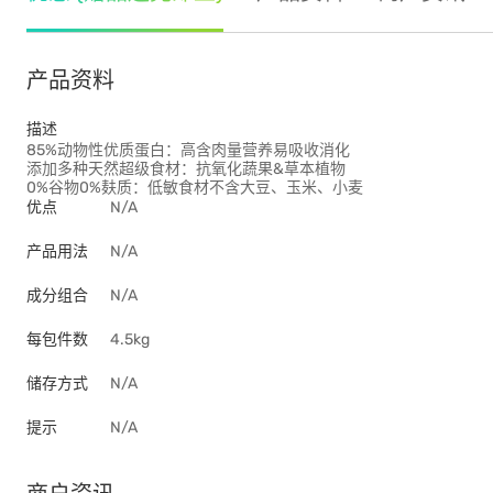
产品资料
描述
85%动物性优质蛋白：高含肉量营养易吸收消化
添加多种天然超级食材：抗氧化蔬果&草本植物
0%谷物0%麸质：低敏食材不含大豆、玉米、小麦
优点
N/A
产品用法
N/A
成分组合
N/A
每包件数
4.5kg
储存方式
N/A
提示
N/A