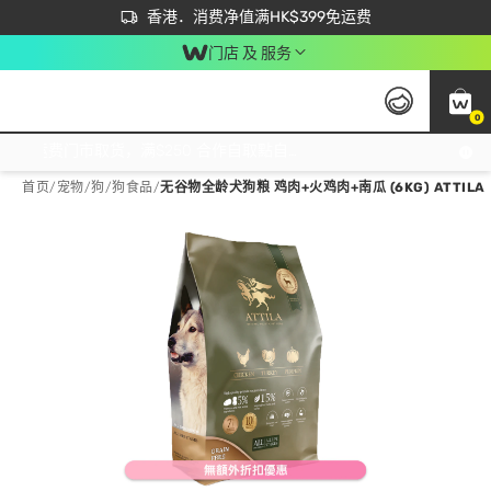
首次APP下单买满$450 输入 NEWAPP 即减$50
立即成为易赏钱会员尽享独家优惠
香港．消费净值满HK$399免运费
门店 及 服务
0
免运费门市取货，满$250 合作自取點自取免运费，净额消费满$399，免费送货上门！
首页
/
宠物
/
狗
/
狗食品
/
无谷物全龄犬狗粮 鸡肉+火鸡肉+南瓜 (6KG) ATTILA