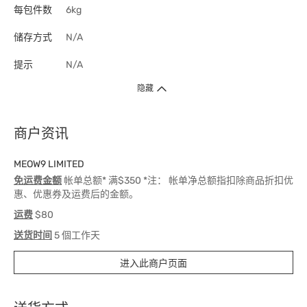
每包件数
6kg
储存方式
N/A
提示
N/A
隐藏
商户资讯
MEOW9 LIMITED
免运费金额
帐单总额* 满$350 *注： 帐单净总额指扣除商品折扣优
惠、优惠券及运费后的金额。
运费
$80
送货时间
5 個工作天
进入此商户页面