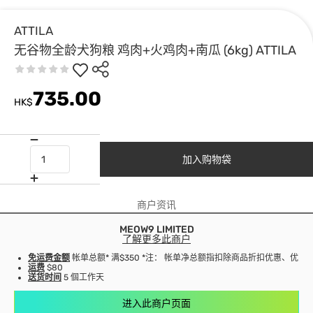
ATTILA
无谷物全龄犬狗粮 鸡肉+火鸡肉+南瓜 (6kg) ATTILA
735.00
HK$
加入购物袋
商户资讯
MEOW9 LIMITED
了解更多此商户
免运费金额
帐单总额* 满$350 *注： 帐单净总额指扣除商品折扣优惠、优
运费
$80
送货时间
5 個工作天
进入此商户页面