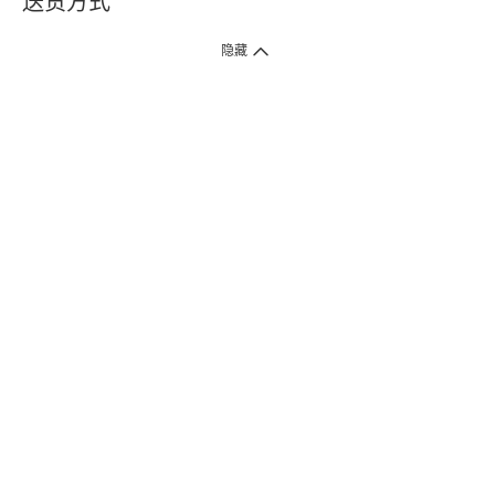
送货方式
1. 送货到府（受卫生署条例规管产品除外 ）
隐藏
订单总额淨值满$399免运费（商户直送产品除外），选取「特快送」并于早
上9点至下午7点下单，最快30分钟内送到​。
2. 门店取货（商户直送产品除外）
超过160间门市满$50免费店取，选取「特快门店取货」最快30分钟可取货。
3. 顺丰智能柜（受卫生署条例规管或商户直送产品除外）
买满$250免费顺丰智能柜自提点自取，服务范围包括香港岛、九龙、新界、
各大小屋邨、屋苑商场等。
4.内地跨境直邮
订单总净值满$500免运费。