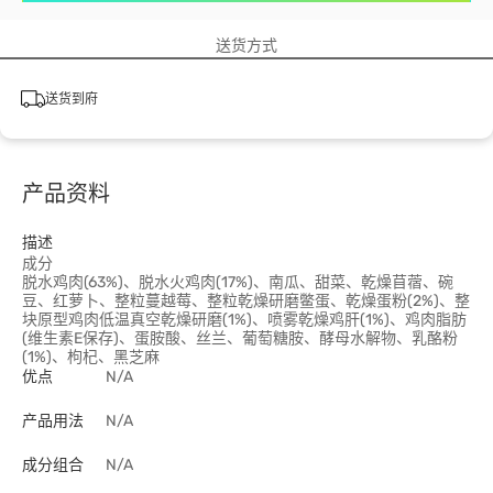
送货方式
送货到府
产品资料
描述
成分
脱水鸡肉(63%)、脱水火鸡肉(17%)、南瓜、甜菜、乾燥苜蓿、碗
豆、红萝卜、整粒蔓越莓、整粒乾燥研磨鳖蛋、乾燥蛋粉(2%)、整
块原型鸡肉低温真空乾燥研磨(1%)、喷雾乾燥鸡肝(1%)、鸡肉脂肪
(维生素E保存)、蛋胺酸、丝兰、葡萄糖胺、酵母水解物、乳酪粉
(1%)、枸杞、黑芝麻
优点
N/A
产品用法
N/A
成分组合
N/A