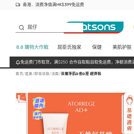
香港．消费净值满HK$399免运费
立即成为易赏钱会员尽享独家优惠
首次APP下单买满$450 输入 NEWAPP 即减$50
生蠔BB
屈仔
8.8 購物大作戰
屈臣氏独家
保健
美肌护肤
免运费门市取货，满$250 合作自取點自取免运费，净额消费满
首页
/
医美
/
卸妆洁肤
/
洁面
/
深層淨肌O者O厘 經濟裝