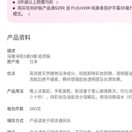
2件或以上照價75折
购买任何护肤产品满$259, 送 PLEUVOIR 纯素香氛护手霜30
模式。
产品资料
描述
深層淨肌O者O厘 經濟裝
原产地
日本
优点
高浓度天然植物洁净成分，彻底卸除彩妆防晒、清除面
洗脸后绝不绷紧，瞬间增强肌肤透明感及白滑效果。
产品用法
晚上洁面前，手乾面乾，取适量于掌心搓揉数次，均匀
少十秒），待彩妆及油垢充分溶解后，用流动微温水（约
每包件数
250克
储存方式
产品请放于阴凉通风处