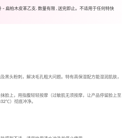
毫升 - 扁柏木皮革乙支. 数量有限 , 送完即止。不适用于任何特快
油及黑头粉刺，解决毛孔粗大问题。特有高保湿配方能湿润肌肤，
涂抹脸上，用指腹轻轻按摩（过敏肌无须按摩，让产品停留脸上至
32℃）彻底冲净。