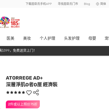
下载屈臣氏手机APP
寻找屈臣氏门市
Blog
简体
医美
美妆
个人护理
头发护理
母嬰
宠
$399，免费送货上门！
ATORREGE AD+
深層淨肌O者O厘 經濟裝
2件或以上照价75折