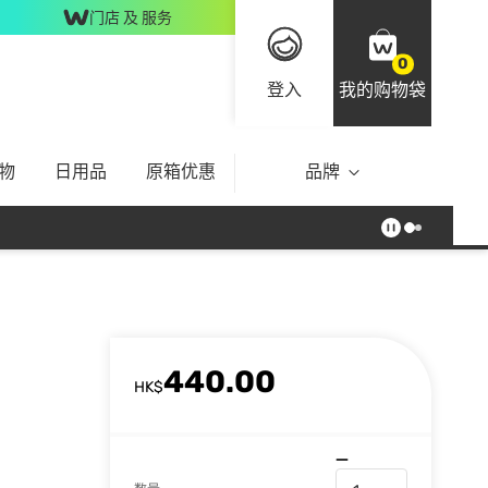
门店 及 服务
0
登入
我的购物袋
物
日用品
原箱优惠
品牌
440.00
HK$