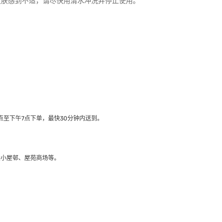
皮肤感到不适，请尽快用清水冲洗并停止使用。
至下午7点下单，最快30分钟内送到​。
大小屋邨、屋苑商场等。