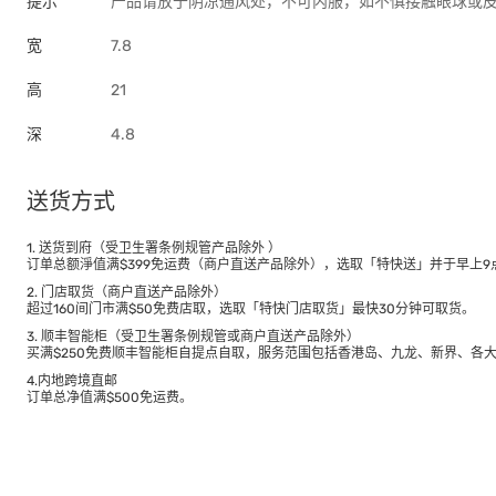
提示
产品请放于阴凉通风处，不可内服，如不慎接触眼球或
宽
7.8
高
21
深
4.8
送货方式
1. 送货到府（受卫生署条例规管产品除外 ）
订单总额淨值满$399免运费（商户直送产品除外），选取「特快送」并于早上9点
2. 门店取货（商户直送产品除外）
超过160间门市满$50免费店取，选取「特快门店取货」最快30分钟可取货。
3. 顺丰智能柜（受卫生署条例规管或商户直送产品除外）
买满$250免费顺丰智能柜自提点自取，服务范围包括香港岛、九龙、新界、各
4.内地跨境直邮
订单总净值满$500免运费。