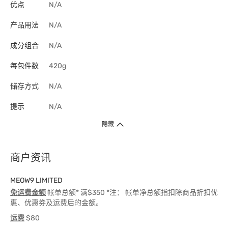
优点
N/A
产品用法
N/A
成分组合
N/A
每包件数
420g
储存方式
N/A
提示
N/A
隐藏
商户资讯
MEOW9 LIMITED
免运费金额
帐单总额* 满$350 *注： 帐单净总额指扣除商品折扣优
惠、优惠券及运费后的金额。
运费
$80