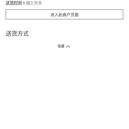
送货时间
5 個工作天
进入此商户页面
送货方式
1. 送货到府（受卫生署条例规管产品除外 ）
隐藏
订单总额淨值满$399免运费（商户直送产品除外），选取「特快送」并于早
上9点至下午7点下单，最快30分钟内送到​。
2. 门店取货（商户直送产品除外）
超过160间门市满$50免费店取，选取「特快门店取货」最快30分钟可取货。
3. 顺丰智能柜（受卫生署条例规管或商户直送产品除外）
买满$250免费顺丰智能柜自提点自取，服务范围包括香港岛、九龙、新界、
各大小屋邨、屋苑商场等。
4.内地跨境直邮
订单总净值满$500免运费。