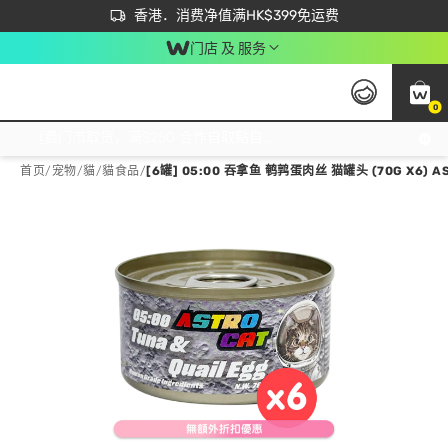
首次APP下单买满$450 输入 NEWAPP 即减$50
立即成为易赏钱会员尽享独家优惠
香港．消费净值满HK$399免运费
门店 及 服务
0
免运费门市取货，满$250 合作自取點自取免运费，净额消费满$399，免费送货上门！
首页
/
宠物
/
貓
/
貓食品
/
[6罐] 05:00 吞拿鱼 鹌鹑蛋肉丝 猫罐头 (70G X6) AS