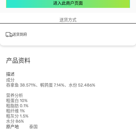
进入此商户页面
送货方式
送货到府
产品资料
描述
成分
吞拿鱼 38.571%、鹌鹑蛋 7.14%、水份 52.486%
营养分析
粗蛋白 10%
粗脂肪 0.1%
粗纤维 1%
粗灰分 1.5%
水分 86%
原产地
泰国