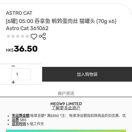
ASTRO CAT
[6罐] 05:00 吞拿鱼 鹌鹑蛋肉丝 猫罐头 (70g x6)
Astro Cat 361062
36.50
HK$
加入购物袋
商户资讯
MEOW9 LIMITED
了解更多此商户
免运费金额
帐单总额* 满$350 *注： 帐单净总额指扣除商品折扣优惠、优
运费
$80
送货时间
5 個工作天