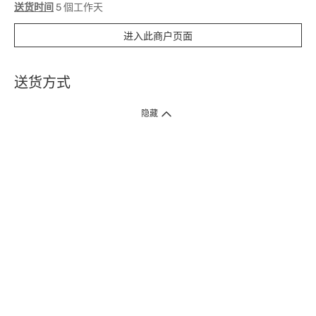
送货时间
5 個工作天
进入此商户页面
送货方式
1. 送货到府（受卫生署条例规管产品除外 ）
隐藏
订单总额淨值满$399免运费（商户直送产品除外），选取「特快送」并于早
上9点至下午7点下单，最快30分钟内送到​。
2. 门店取货（商户直送产品除外）
超过160间门市满$50免费店取，选取「特快门店取货」最快30分钟可取货。
3. 顺丰智能柜（受卫生署条例规管或商户直送产品除外）
买满$250免费顺丰智能柜自提点自取，服务范围包括香港岛、九龙、新界、
各大小屋邨、屋苑商场等。
4.内地跨境直邮
订单总净值满$500免运费。