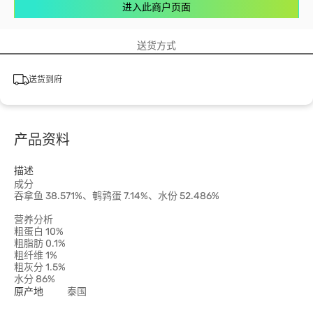
进入此商户页面
送货方式
送货到府
产品资料
描述
成分
吞拿鱼 38.571%、鹌鹑蛋 7.14%、水份 52.486%
营养分析
粗蛋白 10%
粗脂肪 0.1%
粗纤维 1%
粗灰分 1.5%
水分 86%
原产地
泰国