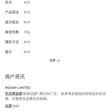
优点
N/A
产品用法
N/A
成分组合
N/A
每包件数
70g
储存方式
N/A
提示
N/A
隐藏
商户资讯
MEOW9 LIMITED
免运费金额
帐单总额* 满$350 *注： 帐单净总额指扣除商品折扣优
惠、优惠券及运费后的金额。
运费
$80