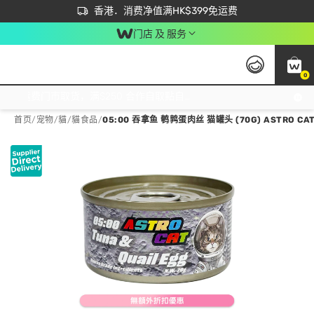
首次APP下单买满$450 输入 NEWAPP 即减$50
立即成为易赏钱会员尽享独家优惠
香港．消费净值满HK$399免运费
门店 及 服务
0
免运费门市取货，满$250 合作自取點自取免运费，净额消费满$399，免费送货上门！
首页
/
宠物
/
貓
/
貓食品
/
05:00 吞拿鱼 鹌鹑蛋肉丝 猫罐头 (70G) ASTRO CAT