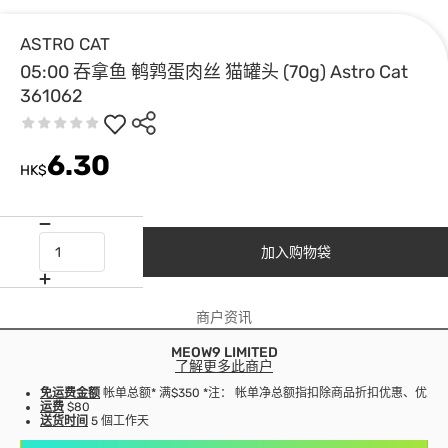
ASTRO CAT
05:00 吞拿鱼 鹌鹑蛋肉丝 猫罐头 (70g) Astro Cat
361062
6.30
HK$
加入购物袋
商户资讯
MEOW9 LIMITED
了解更多此商户
免运费金额
帐单总额* 满$350 *注： 帐单净总额指扣除商品折扣优惠、优
运费
$80
送货时间
5 個工作天