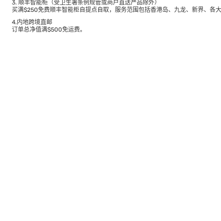
3. 顺丰智能柜（受卫生署条例规管或商户直送产品除外）
买满$250免费顺丰智能柜自提点自取，服务范围包括香港岛、九龙、新界、各
4.内地跨境直邮
订单总净值满$500免运费。