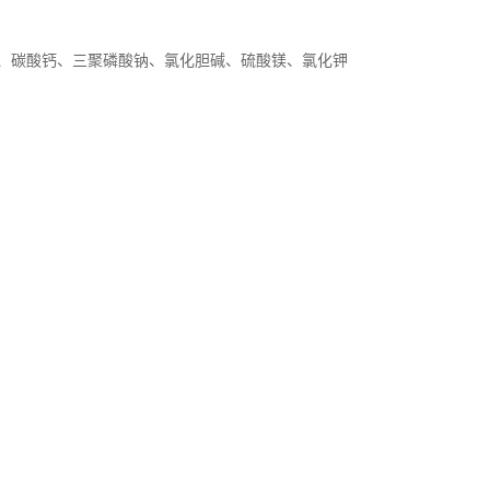
、碳酸钙、三聚磷酸钠、氯化胆碱、硫酸镁、氯化钾