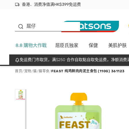
香港．消费净值满HK$399免运费
立即成为易赏钱会员尽享独家优惠
首次APP下单买满$450 输入 NEWAPP 即减$50
生蠔BB
屈仔
8.8 購物大作戰
屈臣氏独家
保健
美肌护肤
免运费门市取货，满$250 合作自取點自取免运费，净额消费满
首页
/
宠物
/
貓
/
貓零食
/
FEAST 纯鸡鲜肉肉泥主食包 (110G) 361123