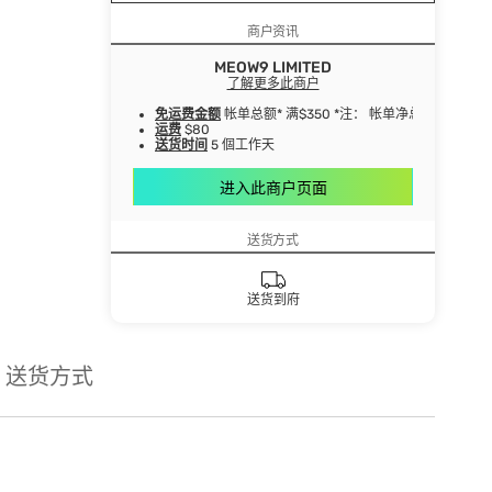
商户资讯
MEOW9 LIMITED
了解更多此商户
免运费金额
帐单总额* 满$350 *注： 帐单净总额指扣
运费
$80
送货时间
5 個工作天
进入此商户页面
送货方式
送货到府
送货方式