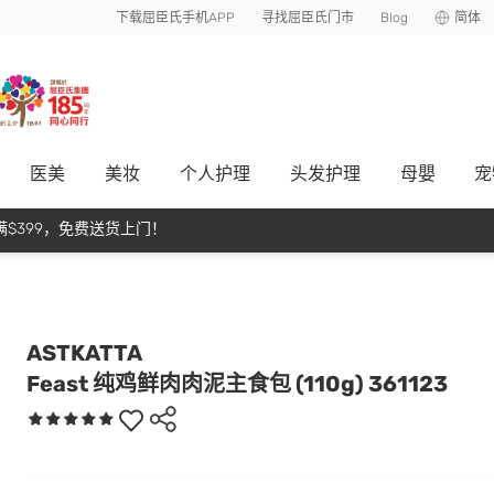
下载屈臣氏手机APP
寻找屈臣氏门市
Blog
简体
医美
美妆
个人护理
头发护理
母嬰
宠
$399，免费送货上门！
ASTKATTA
Feast 纯鸡鲜肉肉泥主食包 (110g) 361123