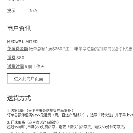
提示
N/A
商户资讯
MEOW9 LIMITED
免运费金额
帐单总额* 满$350 *注： 帐单净总额指扣除商品折扣
运费
$80
送货时间
5 個工作天
进入此商户页面
送货方式
1. 送货到府（受卫生署条例规管产品除外 ）
订单总额淨值满$399免运费（商户直送产品除外），选取「特快送」并于早上9点
2. 门店取货（商户直送产品除外）
超过160间门市满$50免费店取，选取「特快门店取货」最快30分钟可取货。