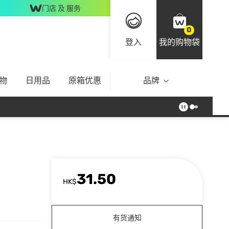
门店 及 服务
0
登入
我的购物袋
物
日用品
原箱优惠
品牌
31.50
HK$
有货通知