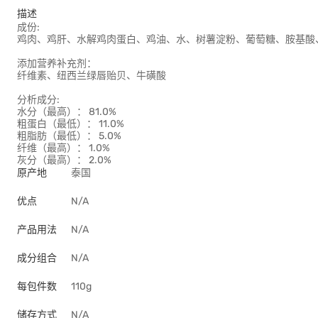
描述
成份:
鸡肉、鸡肝、水解鸡肉蛋白、鸡油、水、树薯淀粉、葡萄糖、胺基酸
添加营养补充剂：
纤维素、纽西兰绿唇贻贝、牛磺酸
分析成分:
水分（最高）： 81.0%
粗蛋白（最低）： 11.0%
粗脂肪（最低）： 5.0%
纤维（最高）： 1.0%
灰分（最高）： 2.0%
原产地
泰国
优点
N/A
产品用法
N/A
成分组合
N/A
每包件数
110g
储存方式
N/A