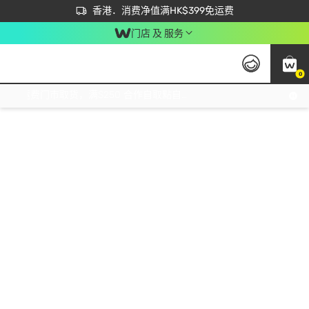
首次APP下单买满$450 输入 NEWAPP 即减$50
立即成为易赏钱会员尽享独家优惠
香港．消费净值满HK$399免运费
门店 及 服务
0
免运费门市取货，满$250 合作自取點自取免运费，净额消费满$399，免费送货上门！