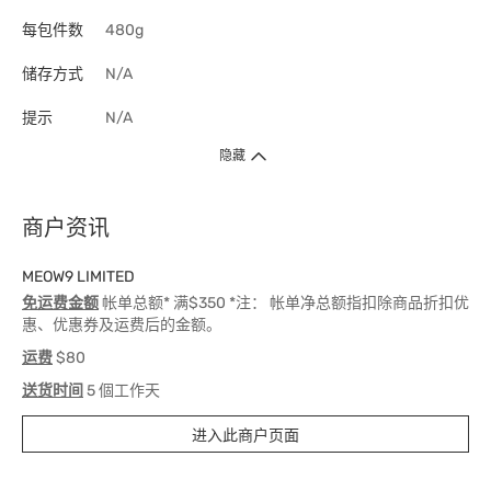
每包件数
480g
储存方式
N/A
提示
N/A
隐藏
商户资讯
MEOW9 LIMITED
免运费金额
帐单总额* 满$350 *注： 帐单净总额指扣除商品折扣优
惠、优惠券及运费后的金额。
运费
$80
送货时间
5 個工作天
进入此商户页面