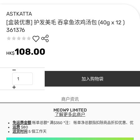
ASTKATTA
[盒装优惠] 护发美毛 吞拿鱼浓鸡汤包 (40g x 12 )
361376
108.00
HK$
加入购物袋
商户资讯
MEOW9 LIMITED
了解更多此商户
免运费金额
帐单总额* 满$350 *注： 帐单净总额指扣除商品折扣优惠、优
运费
$80
送货时间
5 個工作天