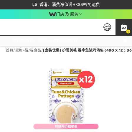
首次APP下单买满$450 输入 NEWAPP 即减$50
立即成为易赏钱会员尽享独家优惠
香港．消费净值满HK$399免运费
门店 及 服务
0
免运费门市取货，满$250 合作自取點自取免运费，净额消费满$399，免费送货上门！
首页
/
宠物
/
貓
/
貓食品
/
[盒装优惠] 护发美毛 吞拿鱼浓鸡汤包 (40G X 12 ) 36