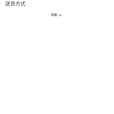
送货方式
1. 送货到府（受卫生署条例规管产品除外 ）
隐藏
订单总额淨值满$399免运费（商户直送产品除外），选取「特快送」并于早
上9点至下午7点下单，最快30分钟内送到​。
2. 门店取货（商户直送产品除外）
超过160间门市满$50免费店取，选取「特快门店取货」最快30分钟可取货。
3. 顺丰智能柜（受卫生署条例规管或商户直送产品除外）
买满$250免费顺丰智能柜自提点自取，服务范围包括香港岛、九龙、新界、
各大小屋邨、屋苑商场等。
4.内地跨境直邮
订单总净值满$500免运费。