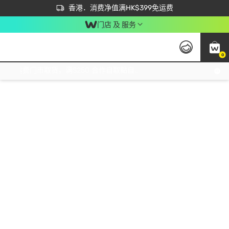
首次APP下单买满$450 输入 NEWAPP 即减$50
立即成为易赏钱会员尽享独家优惠
香港．消费净值满HK$399免运费
门店 及 服务
0
免运费门市取货，满$250 合作自取點自取免运费，净额消费满$399，免费送货上门！