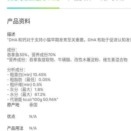
产品资料
描述
“DHA 和钙对于支持小猫早期发育至关重要。DHA 有助于促进认
成份：
吞拿鱼30%，营养成份70%
*营养成份：吞拿鱼提取物、牛磺酸、改性木薯淀粉、维生素混合物
分析成分：
- 粗蛋白(min) 10.45%
- 粗脂肪（最低）0.05%
- 粗纤维(min) 0.5%
- 灰分（最大）1.8%
- 水分（最大）87.2%
- 代谢能 kcal/100g 50.96%"
原产地
泰国
优点
N/A
产品用法
N/A