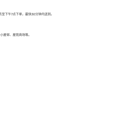
至下午7点下单，最快30分钟内送到​。
大小屋邨、屋苑商场等。