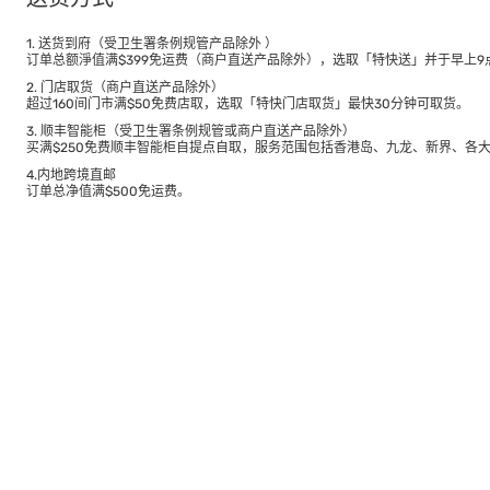
1. 送货到府（受卫生署条例规管产品除外 ）
订单总额淨值满$399免运费（商户直送产品除外），选取「特快送」并于早上9点
2. 门店取货（商户直送产品除外）
超过160间门市满$50免费店取，选取「特快门店取货」最快30分钟可取货。
3. 顺丰智能柜（受卫生署条例规管或商户直送产品除外）
买满$250免费顺丰智能柜自提点自取，服务范围包括香港岛、九龙、新界、各
4.内地跨境直邮
订单总净值满$500免运费。