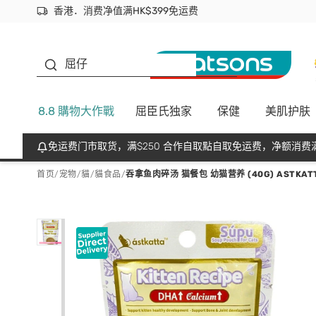
香港．消费净值满HK$399免运费
立即成为易赏钱会员尽享独家优惠
首次APP下单买满$450 输入 NEWAPP 即减$50
生蠔BB
屈仔
8.8 購物大作戰
屈臣氏独家
保健
美肌护肤
免运费门市取货，满$250 合作自取點自取免运费，净额消费满
首页
/
宠物
/
貓
/
貓食品
/
吞拿鱼肉碎汤 猫餐包 幼猫营养 (40G) ASTKAT