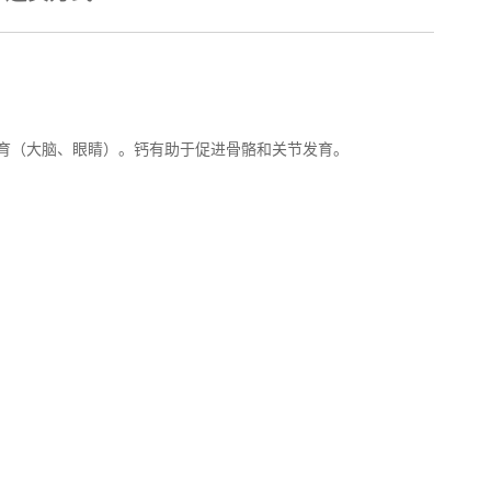
知发育（大脑、眼睛）。钙有助于促进骨骼和关节发育。