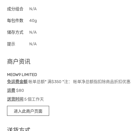
成分组合
N/A
每包件数
40g
储存方式
N/A
提示
N/A
商户资讯
MEOW9 LIMITED
免运费金额
帐单总额* 满$350 *注： 帐单净总额指扣除商品折扣
运费
$80
送货时间
5 個工作天
进入此商户页面
送货方式