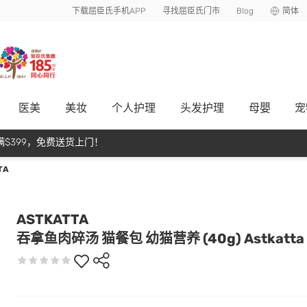
下载屈臣氏手机APP
寻找屈臣氏门市
Blog
简体
医美
美妆
个人护理
头发护理
母嬰
宠
$399，免费送货上门！
TA
ASTKATTA
吞拿鱼肉碎汤 猫餐包 幼猫营养 (40g) Astkatta