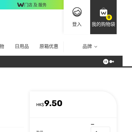
门店 及 服务
0
登入
我的购物袋
物
日用品
原箱优惠
品牌
9.50
HK$