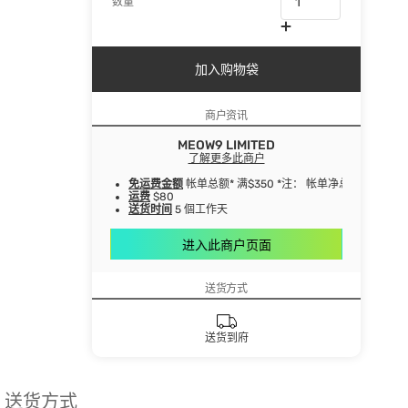
数量
加入购物袋
商户资讯
MEOW9 LIMITED
了解更多此商户
免运费金额
帐单总额* 满$350 *注： 帐单净总额指扣
运费
$80
送货时间
5 個工作天
进入此商户页面
送货方式
送货到府
送货方式