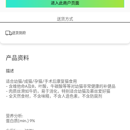
进入此商户页面
送货方式
送货到府
产品资料
描述
适合幼猫/成猫/孕猫/手术后康复猫食用
- 含维他命A及B，叶酸，牛碳酸等等对幼猫非常健康的补健品
- 肉质丝滑如牛奶，易于消化，特别适合幼猫及慕丝爱好猫
- 全天然食材，不含味精，不含人造色素，不含防腐剂
营养分析:
蛋白质(min.) 9%