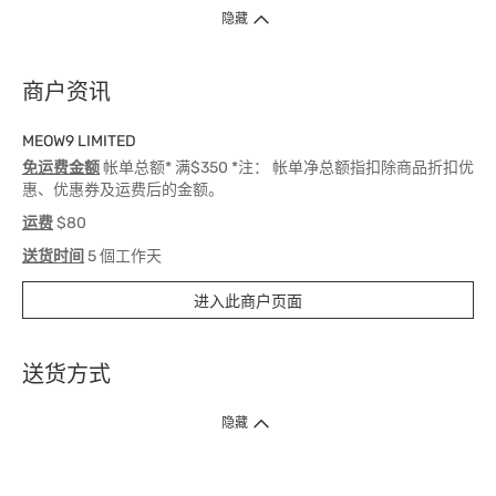
隐藏
商户资讯
MEOW9 LIMITED
免运费金额
帐单总额* 满$350 *注： 帐单净总额指扣除商品折扣优
惠、优惠券及运费后的金额。
运费
$80
送货时间
5 個工作天
进入此商户页面
送货方式
1. 送货到府（受卫生署条例规管产品除外 ）
隐藏
订单总额淨值满$399免运费（商户直送产品除外），选取「特快送」并于早
上9点至下午7点下单，最快30分钟内送到​。
2. 门店取货（商户直送产品除外）