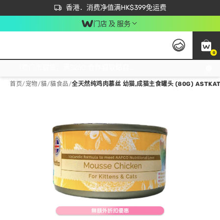
首次APP下单买满$450 输入 NEWAPP 即减$50
立即成为易赏钱会员尽享独家优惠
香港．消费净值满HK$399免运费
门店 及 服务
0
免运费门市取货，满$250 合作自取點自取免运费，净额消费满$399，免费送货上门！
首页
/
宠物
/
貓
/
貓食品
/
全天然纯鸡肉慕丝 幼猫,成猫主食罐头 (80G) ASTKAT