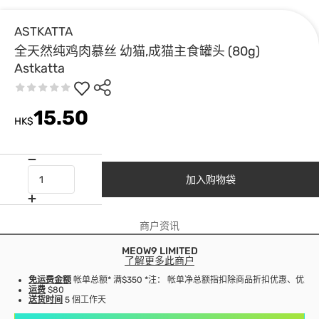
ASTKATTA
全天然纯鸡肉慕丝 幼猫,成猫主食罐头 (80g)
Astkatta
15.50
HK$
加入购物袋
商户资讯
MEOW9 LIMITED
了解更多此商户
免运费金额
帐单总额* 满$350 *注： 帐单净总额指扣除商品折扣优惠、优
运费
$80
送货时间
5 個工作天