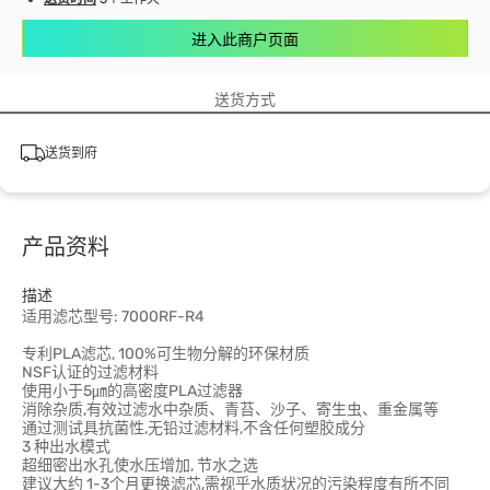
进入此商户页面
送货方式
送货到府
产品资料
描述
适用滤芯型号: 7000RF-R4
专利PLA滤芯, 100%可生物分解的环保材质
NSF认证的过滤材料
使用小于5㎛的高密度PLA过滤器
消除杂质,有效过滤水中杂质、青苔、沙子、寄生虫、重金属等
通过测试具抗菌性,无铅过滤材料,不含任何塑胶成分
3 种出水模式
超细密出水孔使水压增加, 节水之选
建议大约 1-3个月更换滤芯,需视乎水质状况的污染程度有所不同