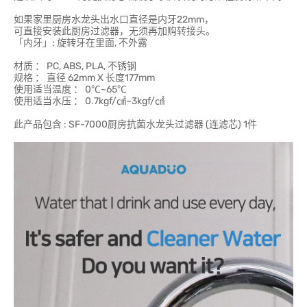
如果家里厨房水龙头出水口直径是内牙22mm，
可直接安装此厨房过滤器，无须再加购转接头。
「内牙」: 旋转牙在里面, 不外露
材质 ： PC, ABS, PLA, 不锈钢
规格 ： 直径 62mm X 长度177mm
使用适当温度 ： 0℃~65℃
使用适当水压 ： 0.7kgf/㎠~3kgf/㎠
此产品包含 : SF-7000厨房抗菌水龙头过滤器 (连滤芯) 1件