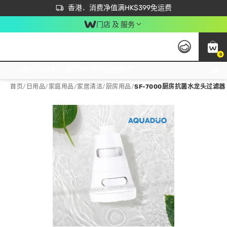
首次APP下单买满$450 输入 NEWAPP 即减$50
立即成为易赏钱会员尽享独家优惠
香港．消费净值满HK$399免运费
门店 及 服务
0
免运费门市取货，满$250 合作自取點自取免运费，净额消费满$399，免费送货上门！
首页
/
日用品
/
家庭用品
/
家居清洁/厨房用品
/
SF-7000厨房抗菌水龙头过滤器