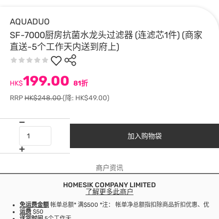
AQUADUO
SF-7000厨房抗菌水龙头过滤器 (连滤芯1件) (商家
直送-5个工作天内送到府上)
199.00
HK$
81折
RRP
HK$248.00
(降: HK$49.00)
加入购物袋
商户资讯
HOMESIK COMPANY LIMITED
了解更多此商户
免运费金额
帐单总额* 满$500 *注： 帐单净总额指扣除商品折扣优惠、优
运费
$50
送货时间
5个工作天