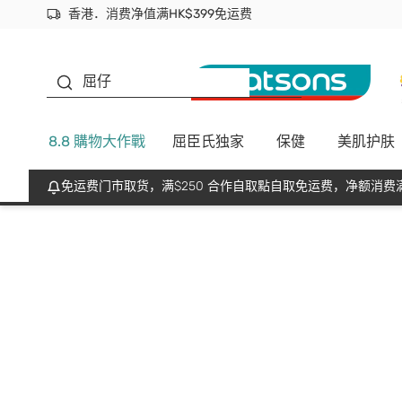
香港．消费净值满HK$399免运费
立即成为易赏钱会员尽享独家优惠
首次APP下单买满$450 输入 NEWAPP 即减$50
生蠔BB
屈仔
8.8 購物大作戰
屈臣氏独家
保健
美肌护肤
免运费门市取货，满$250 合作自取點自取免运费，净额消费满