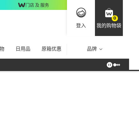
门店 及 服务
0
登入
我的购物袋
物
日用品
原箱优惠
品牌