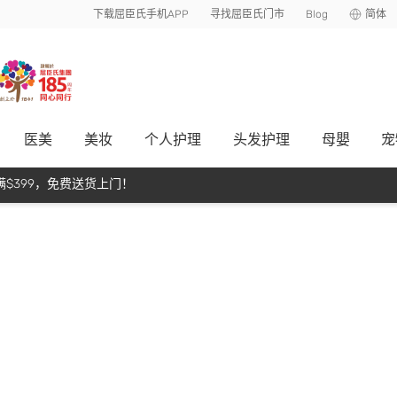
下载屈臣氏手机APP
寻找屈臣氏门市
Blog
简体
医美
美妆
个人护理
头发护理
母嬰
宠
$399，免费送货上门！