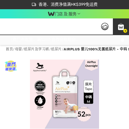
首次APP下单买满$450 输入 NEWAPP 即减$50
立即成为易赏钱会员尽享独家优惠
香港．消费净值满HK$399免运费
门店 及 服务
0
免运费门市取货，满$250 合作自取點自取免运费，净额消费满$399，免费送货上门！
首页
/
母婴
/
纸尿片及学习裤
/
纸尿片
/
AIRPLUS 婴儿100%无氯纸尿片 - 中码 5