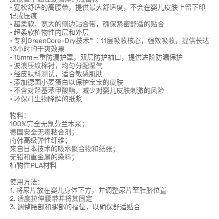
• 宽松舒适的高腰带，提供最大舒适度，不会在婴儿皮肤上留下印
记或压痕
• 超柔软、宽大的侧边贴合带，确保紧密舒适的贴合
• 超柔软植物性内层和外层
• 专利GreenCore-Dry技术™︰11层吸收核心，强效吸收，提供长达
13小时的干爽效果
• 15mm三重防漏护罩，双层防护袖口，提供进阶防漏保护
• 波浪压纹棉衬，均匀分配湿气
• 经皮肤科测试，适合敏感肌肤
• 添加德国小麦蛋白以保护宝宝的皮肤
• 不含对羟基苯甲酸酯，减少对婴儿皮肤刺激的风险
• 环保可生物降解的纸浆
物料：
100%完全无氯芬兰木浆；
德国安全无毒粘合剂；
南韩高级弹性纤维；
来自日本技术的吸水聚合物和纸张；
无铅和重金属的染料；
植物性PLA材料
使用方法：
1. 将尿片放在婴儿身体下方，并调整尿片至肚脐位置
2. 适度拉伸腰带并将其固定
3. 调整腰部和腿部的褶位，以确保舒适贴合