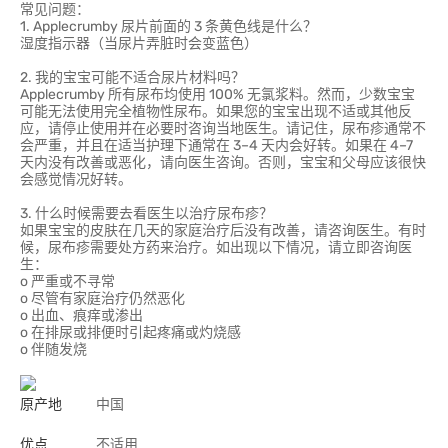
常见问题：
1. Applecrumby 尿片前面的 3 条黄色线是什么？
湿度指示器（当尿片弄脏时会变蓝色）
2. 我的宝宝可能不适合尿片材料吗？
Applecrumby 所有尿布均使用 100% 无氯浆料。然而，少数宝宝
可能无法使用完全植物性尿布。如果您的宝宝出现不适或其他反
应，请停止使用并在必要时咨询当地医生。请记住，尿布疹通常不
会严重，并且在适当护理下通常在 3–4 天内会好转。如果在 4–7
天内没有改善或恶化，请向医生咨询。否则，宝宝和父母应该很快
会感觉情况好转。
3. 什么时候需要去看医生以治疗尿布疹？
如果宝宝的皮肤在几天的家庭治疗后没有改善，请咨询医生。有时
候，尿布疹需要处方药来治疗。如出现以下情况，请立即咨询医
生：
o 严重或不寻常
o 尽管有家庭治疗仍然恶化
o 出血、痕痒或渗出
o 在排尿或排便时引起疼痛或灼烧感
o 伴随发烧
原产地
中国
优点
不适用