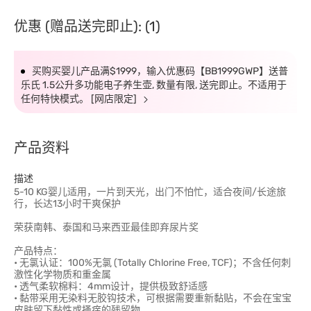
优惠 (赠品送完即止): (1)
买购买婴儿产品满$1999，输入优惠码【BB1999GWP】送普
乐氏 1.5公升多功能电子养生壶, 数量有限, 送完即止。不适用于
任何特快模式。 [网店限定]
产品资料
描述
5-10 KG婴儿适用，一片到天光，出门不怕忙，适合夜间/长途旅
行，长达13小时干爽保护
荣获南韩、泰国和马来西亚最佳即弃尿片奖
产品特点：
• 无氯认证：100%无氯 (Totally Chlorine Free, TCF)；不含任何刺
激性化学物质和重金属
• 透气柔软棉料：4mm设计，提供极致舒适感
• 黏带采用无染料无胶钩技术，可根据需要重新黏贴，不会在宝宝
皮肤留下黏性或搔痒的残留物