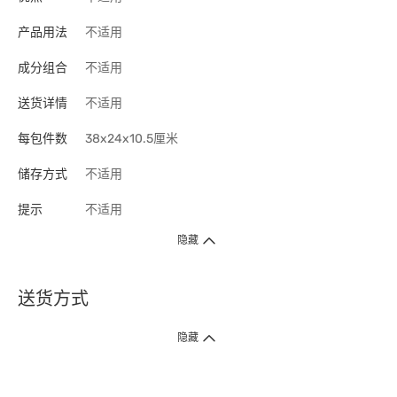
产品用法
不适用
成分组合
不适用
送货详情
不适用
每包件数
38x24x10.5厘米
储存方式
不适用
提示
不适用
隐藏
送货方式
1. 送货到府（受卫生署条例规管产品除外 ）
隐藏
订单总额淨值满$399免运费（商户直送产品除外），选取「特快送」并于早
上9点至下午7点下单，最快30分钟内送到​。
2. 门店取货（商户直送产品除外）