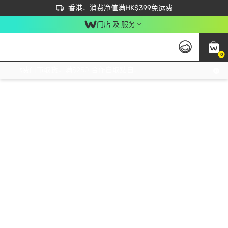
首次APP下单买满$450 输入 NEWAPP 即减$50
立即成为易赏钱会员尽享独家优惠
香港．消费净值满HK$399免运费
门店 及 服务
0
免运费门市取货，满$250 合作自取點自取免运费，净额消费满$399，免费送货上门！