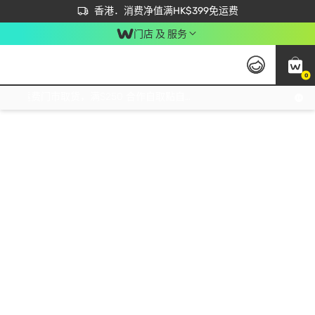
首次APP下单买满$450 输入 NEWAPP 即减$50
立即成为易赏钱会员尽享独家优惠
香港．消费净值满HK$399免运费
门店 及 服务
0
免运费门市取货，满$250 合作自取點自取免运费，净额消费满$399，免费送货上门！