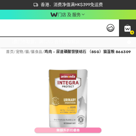
首次APP下单买满$450 输入 NEWAPP 即减$50
立即成为易赏钱会员尽享独家优惠
香港．消费净值满HK$399免运费
门店 及 服务
0
免运费门市取货，满$250 合作自取點自取免运费，净额消费满$399，免费送货上门！
首页
/
宠物
/
貓
/
貓食品
/
鸡肉 - 尿道磷酸铵镁结石 （85G）猫湿粮 866309