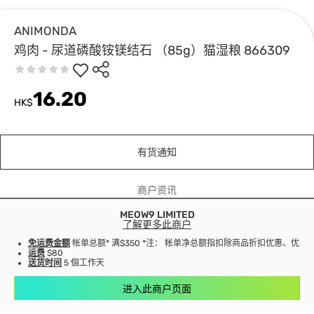
ANIMONDA
鸡肉 - 尿道磷酸铵镁结石 （85g）猫湿粮 866309
16.20
HK$
有货通知
商户资讯
MEOW9 LIMITED
了解更多此商户
免运费金额
帐单总额* 满$350 *注： 帐单净总额指扣除商品折扣优惠、优
运费
$80
送货时间
5 個工作天
进入此商户页面