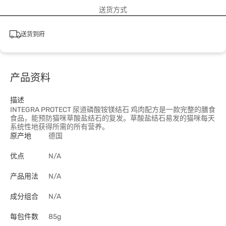
送货方式
送货到府
产品资料
描述
INTEGRA PROTECT 尿道磷酸铵镁结石 鸡肉配方是一款完整的膳食
食品，能预防猫咪草酸盐结石的复发。草酸盐结石易发的猫咪每天
系统性地获得所需的所有营养。
原产地
德国
优点
N/A
产品用法
N/A
成分组合
N/A
每包件数
85g