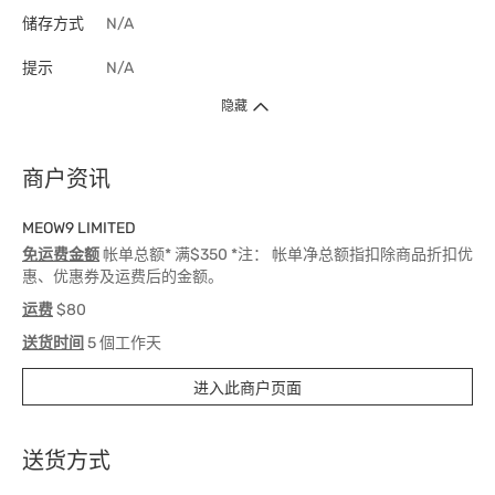
储存方式
N/A
提示
N/A
隐藏
商户资讯
MEOW9 LIMITED
免运费金额
帐单总额* 满$350 *注： 帐单净总额指扣除商品折扣优
惠、优惠券及运费后的金额。
运费
$80
送货时间
5 個工作天
进入此商户页面
送货方式