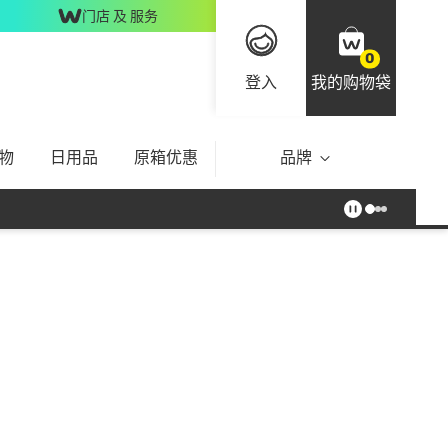
门店 及 服务
0
登入
我的购物袋
物
日用品
原箱优惠
品牌