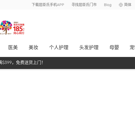
下载屈臣氏手机APP
寻找屈臣氏门市
Blog
简体
医美
美妆
个人护理
头发护理
母嬰
宠
$399，免费送货上门！