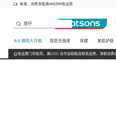
香港．消费净值满HK$399免运费
立即成为易赏钱会员尽享独家优惠
首次APP下单买满$450 输入 NEWAPP 即减$50
生蠔BB
屈仔
8.8 購物大作戰
屈臣氏独家
保健
美肌护肤
免运费门市取货，满$250 合作自取點自取免运费，净额消费满