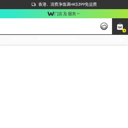
首次APP下单买满$450 输入 NEWAPP 即减$50
立即成为易赏钱会员尽享独家优惠
香港．消费净值满HK$399免运费
门店 及 服务
0
免运费门市取货，满$250 合作自取點自取免运费，净额消费满$399，免费送货上门！