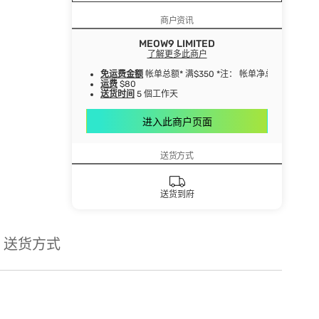
商户资讯
MEOW9 LIMITED
了解更多此商户
免运费金额
帐单总额* 满$350 *注： 帐单净总额指扣
运费
$80
送货时间
5 個工作天
进入此商户页面
送货方式
送货到府
送货方式