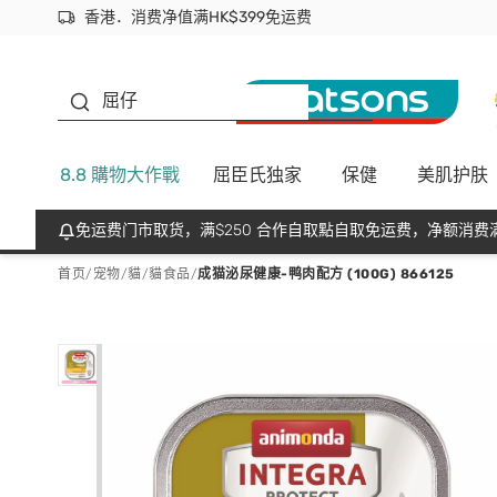
香港．消费净值满HK$399免运费
立即成为易赏钱会员尽享独家优惠
首次APP下单买满$450 输入 NEWAPP 即减$50
生蠔BB
屈仔
8.8 購物大作戰
屈臣氏独家
保健
美肌护肤
免运费门市取货，满$250 合作自取點自取免运费，净额消费满
首页
/
宠物
/
貓
/
貓食品
/
成猫泌尿健康-鸭肉配方 (100G) 866125