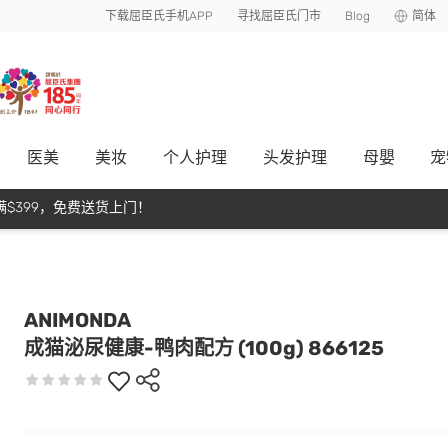
下载屈臣氏手机APP
寻找屈臣氏门市
Blog
简体
医美
美妆
个人护理
头发护理
母嬰
宠
$399，免费送货上门！
ANIMONDA
成猫泌尿健康-鸭肉配方 (100g) 866125