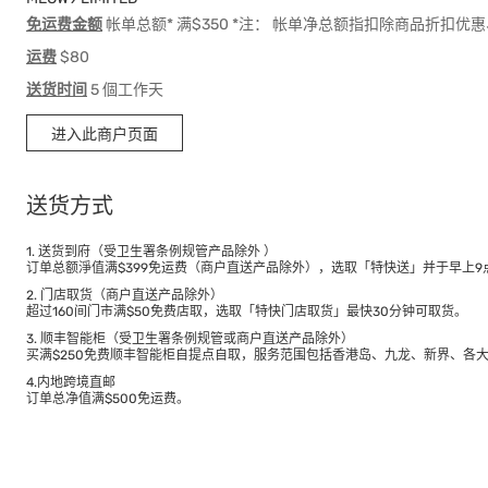
免运费金额
帐单总额* 满$350 *注： 帐单净总额指扣除商品折扣
运费
$80
送货时间
5 個工作天
进入此商户页面
送货方式
1. 送货到府（受卫生署条例规管产品除外 ）
订单总额淨值满$399免运费（商户直送产品除外），选取「特快送」并于早上9点
2. 门店取货（商户直送产品除外）
超过160间门市满$50免费店取，选取「特快门店取货」最快30分钟可取货。
3. 顺丰智能柜（受卫生署条例规管或商户直送产品除外）
买满$250免费顺丰智能柜自提点自取，服务范围包括香港岛、九龙、新界、各
4.内地跨境直邮
订单总净值满$500免运费。