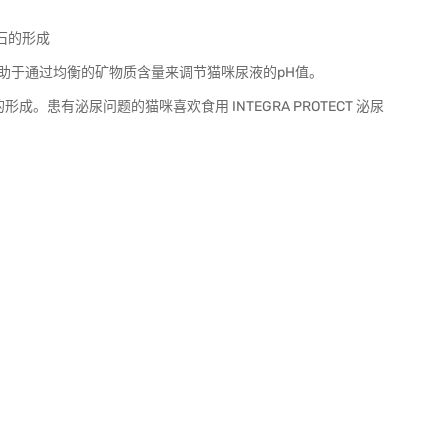
结石的形成
配方有助于通过均衡的矿物质含量来调节猫咪尿液的pH值。
。患有泌尿问题的猫咪喜欢食用 INTEGRA PROTECT 泌尿