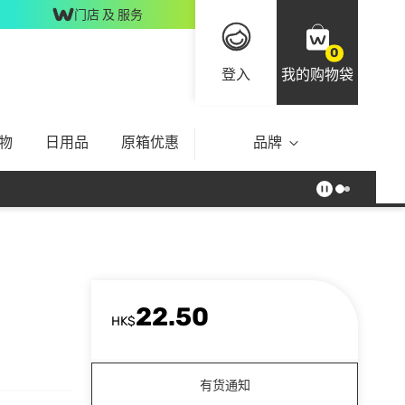
门店 及 服务
0
登入
我的购物袋
物
日用品
原箱优惠
品牌
22.50
HK$
有货通知