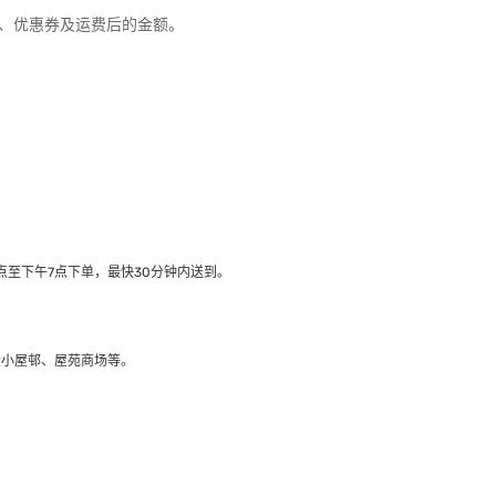
优惠、优惠券及运费后的金额。
至下午7点下单，最快30分钟内送到​。
大小屋邨、屋苑商场等。