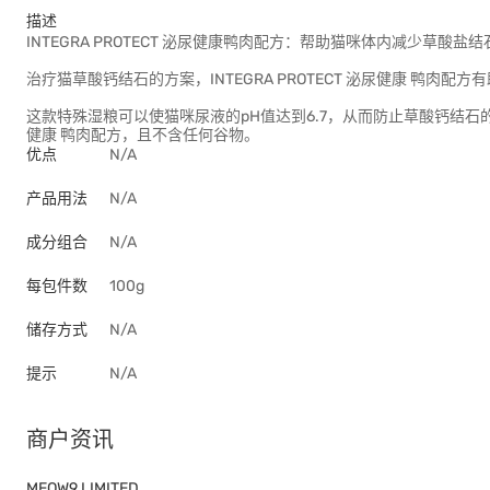
描述
INTEGRA PROTECT 泌尿健康鸭肉配方：帮助猫咪体内减少草酸盐
治疗猫草酸钙结石的方案，INTEGRA PROTECT 泌尿健康 鸭肉
这款特殊湿粮可以使猫咪尿液的pH值达到6.7，从而防止草酸钙结石的形成
健康 鸭肉配方，且不含任何谷物。
优点
N/A
产品用法
N/A
成分组合
N/A
每包件数
100g
储存方式
N/A
提示
N/A
商户资讯
MEOW9 LIMITED