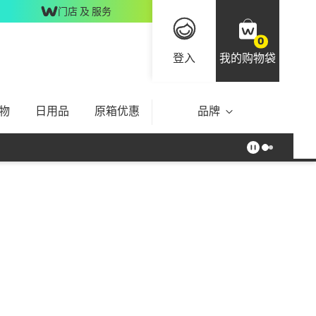
门店 及 服务
0
登入
我的购物袋
物
日用品
原箱优惠
品牌