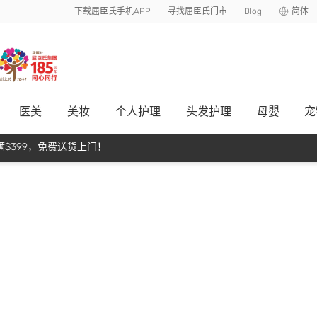
下载屈臣氏手机APP
寻找屈臣氏门市
Blog
简体
医美
美妆
个人护理
头发护理
母嬰
宠
$399，免费送货上门！