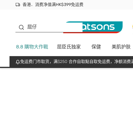
香港．消费净值满HK$399免运费
立即成为易赏钱会员尽享独家优惠
首次APP下单买满$450 输入 NEWAPP 即减$50
生蠔BB
屈仔
8.8 購物大作戰
屈臣氏独家
保健
美肌护肤
免运费门市取货，满$250 合作自取點自取免运费，净额消费满