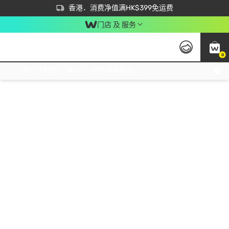
首次APP下单买满$450 输入 NEWAPP 即减$50
立即成为易赏钱会员尽享独家优惠
香港．消费净值满HK$399免运费
门店 及 服务
0
免运费门市取货，满$250 合作自取點自取免运费，净额消费满$399，免费送货上门！