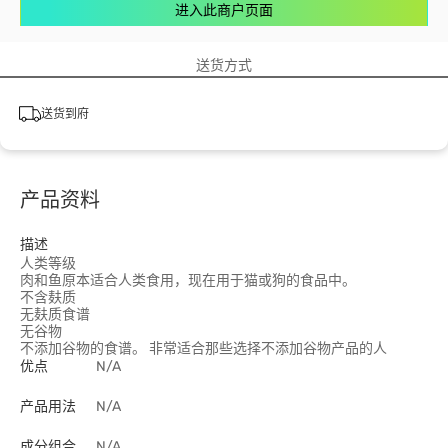
进入此商户页面
送货方式
送货到府
产品资料
描述
人类等级
肉和鱼原本适合人类食用，现在用于猫或狗的食品中。
不含麸质
无麸质食谱
无谷物
不添加谷物的食谱。 非常适合那些选择不添加谷物产品的人
优点
N/A
产品用法
N/A
成分组合
N/A