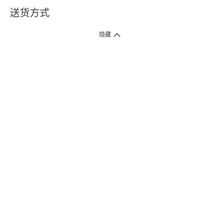
送货方式
1. 送货到府（受卫生署条例规管产品除外 ）
隐藏
订单总额淨值满$399免运费（商户直送产品除外），选取「特快送」并于早
上9点至下午7点下单，最快30分钟内送到​。
2. 门店取货（商户直送产品除外）
超过160间门市满$50免费店取，选取「特快门店取货」最快30分钟可取货。
3. 顺丰智能柜（受卫生署条例规管或商户直送产品除外）
买满$250免费顺丰智能柜自提点自取，服务范围包括香港岛、九龙、新界、
各大小屋邨、屋苑商场等。
4.内地跨境直邮
订单总净值满$500免运费。