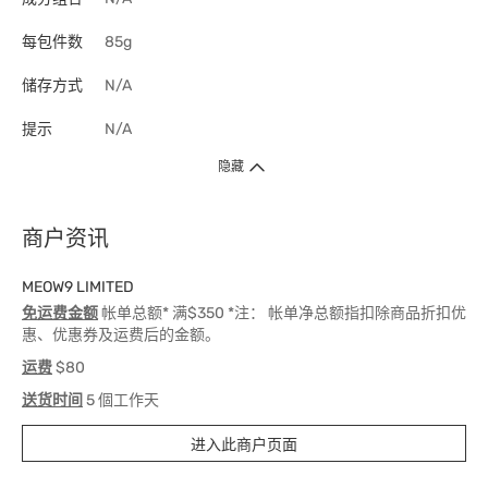
每包件数
85g
储存方式
N/A
提示
N/A
隐藏
商户资讯
MEOW9 LIMITED
免运费金额
帐单总额* 满$350 *注： 帐单净总额指扣除商品折扣优
惠、优惠券及运费后的金额。
运费
$80
送货时间
5 個工作天
进入此商户页面