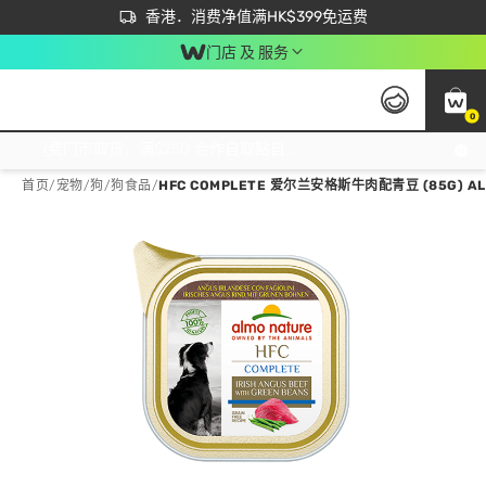
首次APP下单买满$450 输入 NEWAPP 即减$50
立即成为易赏钱会员尽享独家优惠
香港．消费净值满HK$399免运费
门店 及 服务
0
免运费门市取货，满$250 合作自取點自取免运费，净额消费满$399，免费送货上门！
首页
/
宠物
/
狗
/
狗食品
/
HFC COMPLETE 爱尔兰安格斯牛肉配青豆 (85G) AL