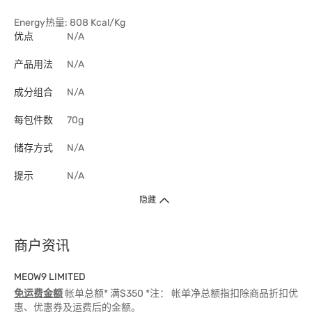
Energy热量: 808 Kcal/Kg
优点
N/A
产品用法
N/A
成分组合
N/A
每包件数
70g
储存方式
N/A
提示
N/A
隐藏
商户资讯
MEOW9 LIMITED
免运费金额
帐单总额* 满$350 *注： 帐单净总额指扣除商品折扣优
惠、优惠券及运费后的金额。