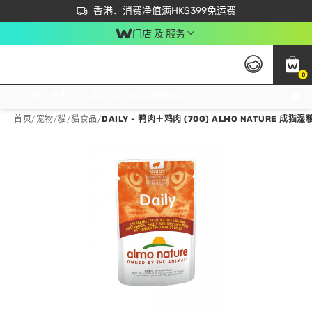
首次APP下单买满$450 输入 NEWAPP 即减$50
立即成为易赏钱会员尽享独家优惠
香港．消费净值满HK$399免运费
门店 及 服务
0
免运费门市取货，满$250 合作自取點自取免运费，净额消费满$399，免费送货上门！
首页
/
宠物
/
貓
/
貓食品
/
DAILY - 鸭肉＋鸡肉 (70G) ALMO NATURE 成猫湿