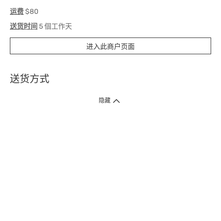
运费
$80
送货时间
5 個工作天
进入此商户页面
送货方式
1. 送货到府（受卫生署条例规管产品除外 ）
隐藏
订单总额淨值满$399免运费（商户直送产品除外），选取「特快送」并于早
上9点至下午7点下单，最快30分钟内送到​。
2. 门店取货（商户直送产品除外）
超过160间门市满$50免费店取，选取「特快门店取货」最快30分钟可取货。
3. 顺丰智能柜（受卫生署条例规管或商户直送产品除外）
买满$250免费顺丰智能柜自提点自取，服务范围包括香港岛、九龙、新界、
各大小屋邨、屋苑商场等。
4.内地跨境直邮
订单总净值满$500免运费。