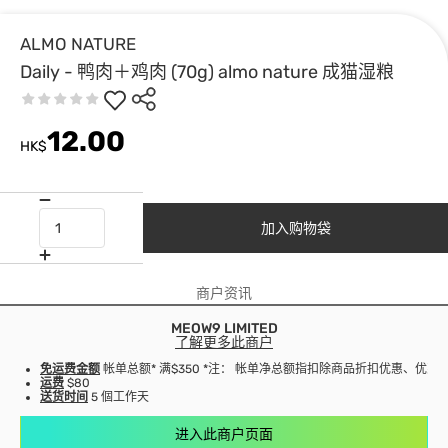
ALMO NATURE
Daily - 鸭肉＋鸡肉 (70g) almo nature 成猫湿粮
12.00
HK$
加入购物袋
商户资讯
MEOW9 LIMITED
了解更多此商户
免运费金额
帐单总额* 满$350 *注： 帐单净总额指扣除商品折扣优惠、优
运费
$80
送货时间
5 個工作天
进入此商户页面