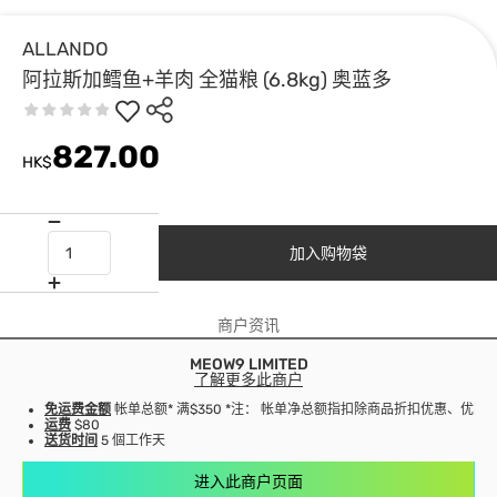
ALLANDO
阿拉斯加鳕鱼+羊肉 全猫粮 (6.8kg) 奥蓝多
827.00
HK$
加入购物袋
商户资讯
MEOW9 LIMITED
了解更多此商户
免运费金额
帐单总额* 满$350 *注： 帐单净总额指扣除商品折扣优惠、优
运费
$80
送货时间
5 個工作天
进入此商户页面