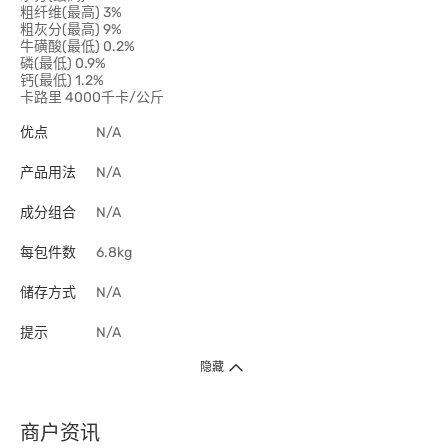
粗纤维(最高) 3%
粗灰分(最高) 9%
牛磺酸(最低) 0.2%
磷(最低) 0.9%
钙(最低) 1.2%
卡路里 4000千卡/公斤
优点
N/A
产品用法
N/A
成分组合
N/A
每包件数
6.8kg
储存方式
N/A
提示
N/A
隐藏
商户资讯