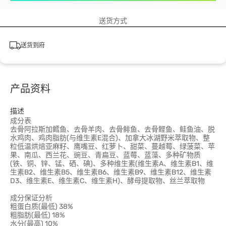
送货方式
送货到府
产品资料
描述
成分表
去骨阿拉斯加鳕鱼、去骨羊肉、去骨鲱鱼、去骨鲣鱼、鲑鱼油、脱
水鸡肉、鸡肉脂肪(与维生素E混合)、加拿大冰湖野米萃取物、整
粒低温烘焙亚麻籽、鹰嘴豆、红萝卜、甜菜、蔓越莓、绿菠菜、苹
果、南瓜、西兰花、豌豆、青扁豆、蓝莓、蓝藻、多种矿物质
(铁、铜、锌、锰、硒、碘)、多种维生素(维生素A、维生素B1、维
生素B2、维生素B5、维生素B6、维生素B9、维生素B12、维生素
D3、维生素E、维生素C、维生素H)、酵母提取物、丝兰萃取物
成分保证分析
粗蛋白质(最低) 38%
粗脂肪(最低) 18%
水分(最高) 10%