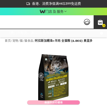
首次APP下单买满$450 输入 NEWAPP 即减$50
立即成为易赏钱会员尽享独家优惠
香港．消费净值满HK$399免运费
门店 及 服务
0
免运费门市取货，满$250 合作自取點自取免运费，净额消费满$399，免费送货上门！
首页
/
宠物
/
貓
/
貓食品
/
阿拉斯加鳕鱼+羊肉 全猫粮 (6.8KG) 奥蓝多