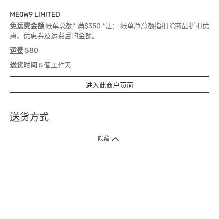
MEOW9 LIMITED
免运费金额
帐单总额* 满$350 *注： 帐单净总额指扣除商品折扣优
惠、优惠券及运费后的金额。
运费
$80
送货时间
5 個工作天
进入此商户页面
送货方式
1. 送货到府（受卫生署条例规管产品除外 ）
隐藏
订单总额淨值满$399免运费（商户直送产品除外），选取「特快送」并于早
上9点至下午7点下单，最快30分钟内送到​。
2. 门店取货（商户直送产品除外）
超过160间门市满$50免费店取，选取「特快门店取货」最快30分钟可取货。
3. 顺丰智能柜（受卫生署条例规管或商户直送产品除外）
买满$250免费顺丰智能柜自提点自取，服务范围包括香港岛、九龙、新界、
各大小屋邨、屋苑商场等。
4.内地跨境直邮
订单总净值满$500免运费。