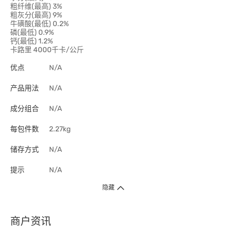
粗纤维(最高) 3%
粗灰分(最高) 9%
牛磺酸(最低) 0.2%
磷(最低) 0.9%
钙(最低) 1.2%
卡路里 4000千卡/公斤
优点
N/A
产品用法
N/A
成分组合
N/A
每包件数
2.27kg
储存方式
N/A
提示
N/A
隐藏
商户资讯