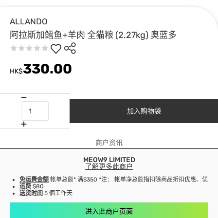
ALLANDO
阿拉斯加鳕鱼+羊肉 全猫粮 (2.27kg) 奥蓝多
330.00
HK$
加入购物袋
商户资讯
MEOW9 LIMITED
了解更多此商户
免运费金额
帐单总额* 满$350 *注： 帐单净总额指扣除商品折扣优惠、优
运费
$80
送货时间
5 個工作天
进入此商户页面