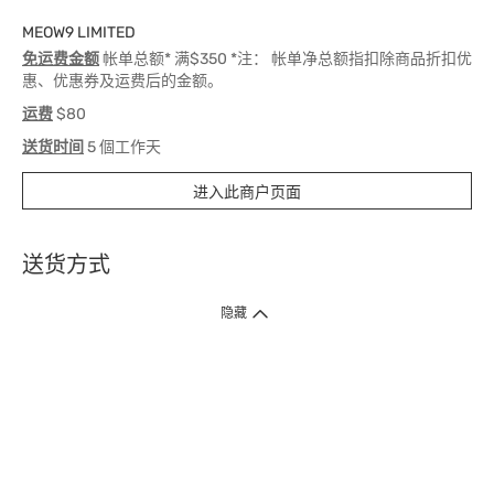
MEOW9 LIMITED
免运费金额
帐单总额* 满$350 *注： 帐单净总额指扣除商品折扣优
惠、优惠券及运费后的金额。
运费
$80
送货时间
5 個工作天
进入此商户页面
送货方式
1. 送货到府（受卫生署条例规管产品除外 ）
隐藏
订单总额淨值满$399免运费（商户直送产品除外），选取「特快送」并于早
上9点至下午7点下单，最快30分钟内送到​。
2. 门店取货（商户直送产品除外）
超过160间门市满$50免费店取，选取「特快门店取货」最快30分钟可取货。
3. 顺丰智能柜（受卫生署条例规管或商户直送产品除外）
买满$250免费顺丰智能柜自提点自取，服务范围包括香港岛、九龙、新界、
各大小屋邨、屋苑商场等。
4.内地跨境直邮
订单总净值满$500免运费。