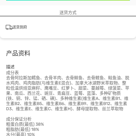
送货方式
送货到府
产品资料
描述
成分表
去骨阿拉斯加鳕鱼、去骨羊肉、去骨鲱鱼、去骨鲣鱼、鲑鱼油、脱
水鸡肉、鸡肉脂肪(与维生素E混合)、加拿大冰湖野米萃取物、整
粒低温烘焙亚麻籽、鹰嘴豆、红萝卜、甜菜、蔓越莓、绿菠菜、苹
果、南瓜、西兰花、豌豆、青扁豆、蓝莓、蓝藻、多种矿物质
(铁、铜、锌、锰、硒、碘)、多种维生素(维生素A、维生素B1、维
生素B2、维生素B5、维生素B6、维生素B9、维生素B12、维生素
D3、维生素E、维生素C、维生素H)、酵母提取物、丝兰萃取物
成分保证分析
粗蛋白质(最低) 38%
粗脂肪(最低) 18%
水分(最高) 10%