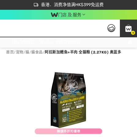
首次APP下单买满$450 输入 NEWAPP 即减$50
立即成为易赏钱会员尽享独家优惠
香港．消费净值满HK$399免运费
门店 及 服务
0
免运费门市取货，满$250 合作自取點自取免运费，净额消费满$399，免费送货上门！
首页
/
宠物
/
貓
/
貓食品
/
阿拉斯加鳕鱼+羊肉 全猫粮 (2.27KG) 奥蓝多