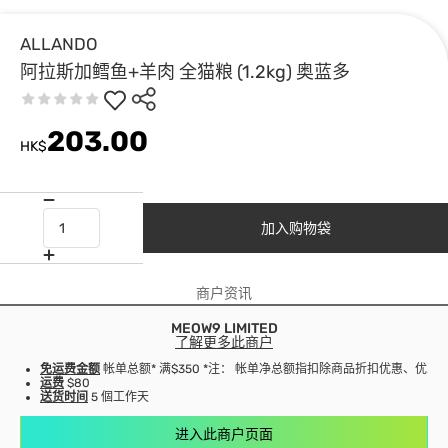
ALLANDO
阿拉斯加鳕鱼+羊肉 全猫粮 (1.2kg) 奥蓝多
203.00
HK$
加入购物袋
商户资讯
MEOW9 LIMITED
了解更多此商户
免运费金额
帐单总额* 满$350 *注： 帐单净总额指扣除商品折扣优惠、优
运费
$80
送货时间
5 個工作天
进入此商户页面