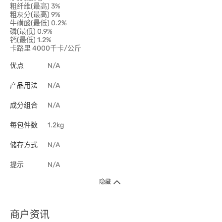
粗纤维(最高) 3%
粗灰分(最高) 9%
牛磺酸(最低) 0.2%
磷(最低) 0.9%
钙(最低) 1.2%
卡路里 4000千卡/公斤
优点
N/A
产品用法
N/A
成分组合
N/A
每包件数
1.2kg
储存方式
N/A
提示
N/A
隐藏
商户资讯