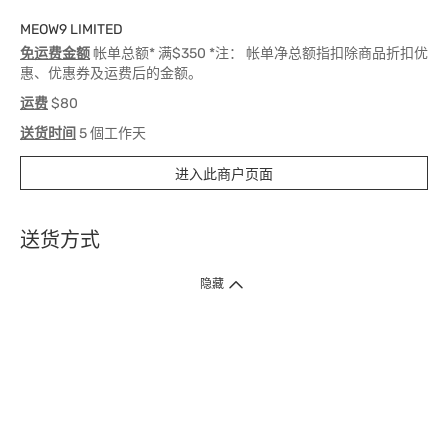
MEOW9 LIMITED
免运费金额
帐单总额* 满$350 *注： 帐单净总额指扣除商品折扣优
惠、优惠券及运费后的金额。
运费
$80
送货时间
5 個工作天
进入此商户页面
送货方式
1. 送货到府（受卫生署条例规管产品除外 ）
隐藏
订单总额淨值满$399免运费（商户直送产品除外），选取「特快送」并于早
上9点至下午7点下单，最快30分钟内送到​。
2. 门店取货（商户直送产品除外）
超过160间门市满$50免费店取，选取「特快门店取货」最快30分钟可取货。
3. 顺丰智能柜（受卫生署条例规管或商户直送产品除外）
买满$250免费顺丰智能柜自提点自取，服务范围包括香港岛、九龙、新界、
各大小屋邨、屋苑商场等。
4.内地跨境直邮
订单总净值满$500免运费。