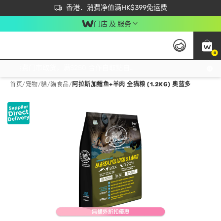
首次APP下单买满$450 输入 NEWAPP 即减$50
立即成为易赏钱会员尽享独家优惠
香港．消费净值满HK$399免运费
门店 及 服务
0
免运费门市取货，满$250 合作自取點自取免运费，净额消费满$399，免费送货上门！
首页
/
宠物
/
貓
/
貓食品
/
阿拉斯加鳕鱼+羊肉 全猫粮 (1.2KG) 奥蓝多