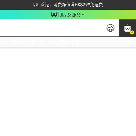
首次APP下单买满$450 输入 NEWAPP 即减$50
立即成为易赏钱会员尽享独家优惠
香港．消费净值满HK$399免运费
门店 及 服务
0
免运费门市取货，满$250 合作自取點自取免运费，净额消费满$399，免费送货上门！