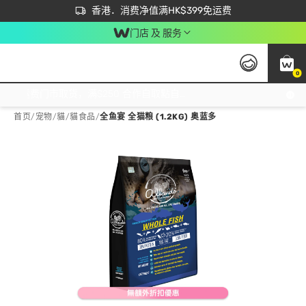
首次APP下单买满$450 输入 NEWAPP 即减$50
立即成为易赏钱会员尽享独家优惠
香港．消费净值满HK$399免运费
门店 及 服务
0
免运费门市取货，满$250 合作自取點自取免运费，净额消费满$399，免费送货上门！
首页
/
宠物
/
貓
/
貓食品
/
全鱼宴 全猫粮 (1.2KG) 奥蓝多