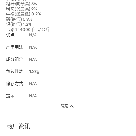
粗纤维(最高) 3%
粗灰分(最高) 9%
牛磺酸(最低) 0.2%
磷(最低) 0.9%
钙(最低) 1.2%
卡路里 4000千卡/公斤
优点
N/A
产品用法
N/A
成分组合
N/A
每包件数
1.2kg
储存方式
N/A
提示
N/A
隐藏
商户资讯