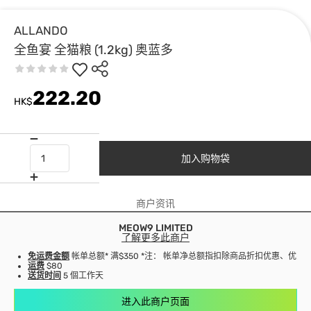
ALLANDO
全鱼宴 全猫粮 (1.2kg) 奥蓝多
222.20
HK$
加入购物袋
商户资讯
MEOW9 LIMITED
了解更多此商户
免运费金额
帐单总额* 满$350 *注： 帐单净总额指扣除商品折扣优惠、优
运费
$80
送货时间
5 個工作天
进入此商户页面