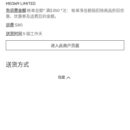
MEOW9 LIMITED
免运费金额
帐单总额* 满$350 *注： 帐单净总额指扣除商品折扣优
惠、优惠券及运费后的金额。
运费
$80
送货时间
5 個工作天
进入此商户页面
送货方式
1. 送货到府（受卫生署条例规管产品除外 ）
隐藏
订单总额淨值满$399免运费（商户直送产品除外），选取「特快送」并于早
上9点至下午7点下单，最快30分钟内送到​。
2. 门店取货（商户直送产品除外）
超过160间门市满$50免费店取，选取「特快门店取货」最快30分钟可取货。
3. 顺丰智能柜（受卫生署条例规管或商户直送产品除外）
买满$250免费顺丰智能柜自提点自取，服务范围包括香港岛、九龙、新界、
各大小屋邨、屋苑商场等。
4.内地跨境直邮
订单总净值满$500免运费。