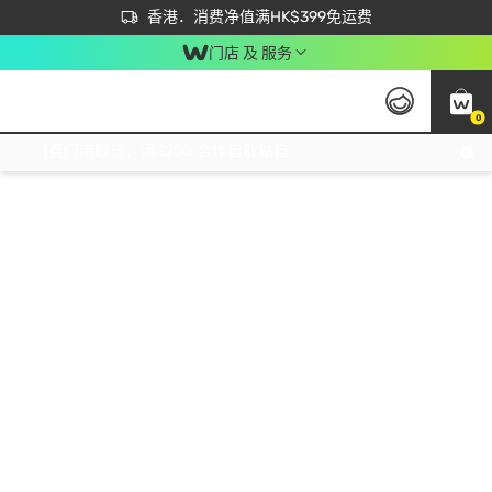
首次APP下单买满$450 输入 NEWAPP 即减$50
立即成为易赏钱会员尽享独家优惠
香港．消费净值满HK$399免运费
门店 及 服务
0
免运费门市取货，满$250 合作自取點自取免运费，净额消费满$399，免费送货上门！