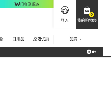
门店 及 服务
0
登入
我的购物袋
物
日用品
原箱优惠
品牌