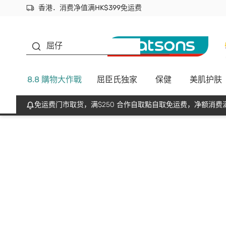
香港．消费净值满HK$399免运费
立即成为易赏钱会员尽享独家优惠
首次APP下单买满$450 输入 NEWAPP 即减$50
生蠔BB
屈仔
8.8 購物大作戰
屈臣氏独家
保健
美肌护肤
免运费门市取货，满$250 合作自取點自取免运费，净额消费满