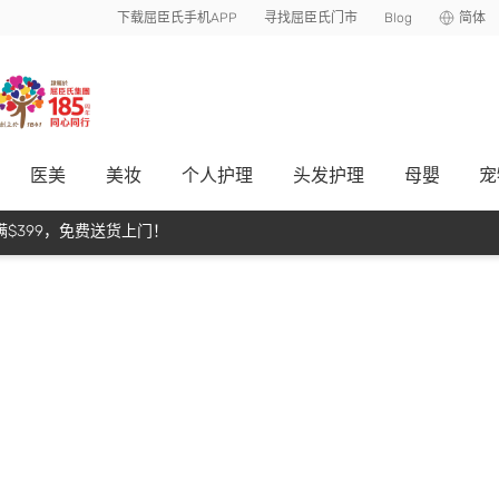
下载屈臣氏手机APP
寻找屈臣氏门市
Blog
简体
医美
美妆
个人护理
头发护理
母嬰
宠
$399，免费送货上门！