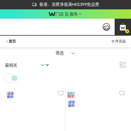
首次APP下单买满$450 输入 NEWAPP 即减$50
立即成为易赏钱会员尽享独家优惠
香港．消费净值满HK$399免运费
门店 及 服务
0
首页
11 件货品
筛选