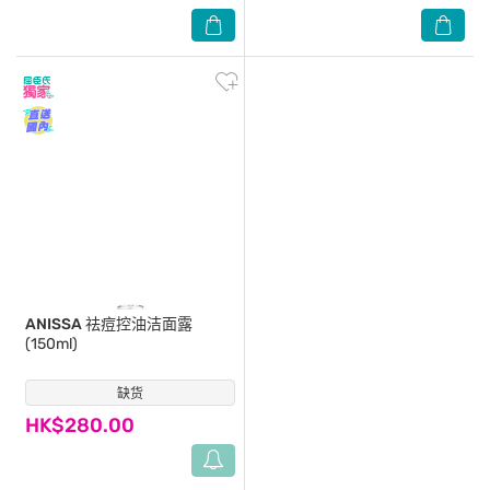
ANISSA
祛痘控油洁面露
(150ml)
缺货
(0)
HK$280.00