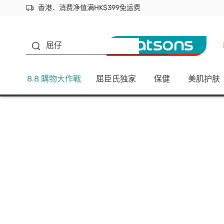
香港．消费净值满HK$399免运费
立即成为易赏钱会员尽享独家优惠
首次APP下单买满$450 输入 NEWAPP 即减$50
生蠔BB
屈仔
8.8 購物大作戰
屈臣氏独家
保健
美肌护肤