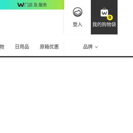
门店 及 服务
0
登入
我的购物袋
物
日用品
原箱优惠
品牌