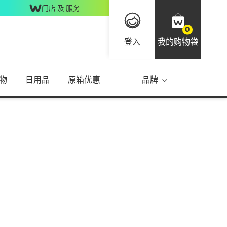
门店 及 服务
0
登入
我的购物袋
物
日用品
原箱优惠
品牌