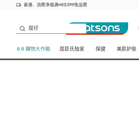
香港．消费净值满HK$399免运费
立即成为易赏钱会员尽享独家优惠
首次APP下单买满$450 输入 NEWAPP 即减$50
生蠔BB
屈仔
8.8 購物大作戰
屈臣氏独家
保健
美肌护肤