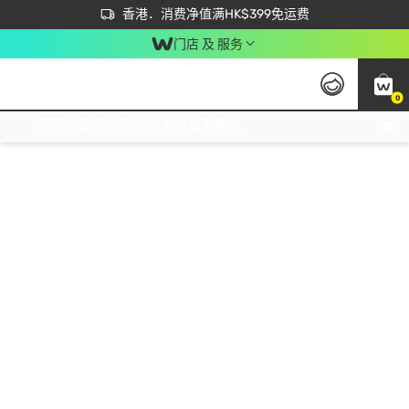
首次APP下单买满$450 输入 NEWAPP 即减$50
立即成为易赏钱会员尽享独家优惠
香港．消费净值满HK$399免运费
门店 及 服务
0
免运费门市取货，满$250 合作自取點自取免运费，净额消费满$399，免费送货上门！