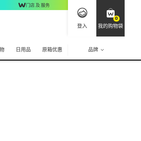
门店 及 服务
0
登入
我的购物袋
物
日用品
原箱优惠
品牌