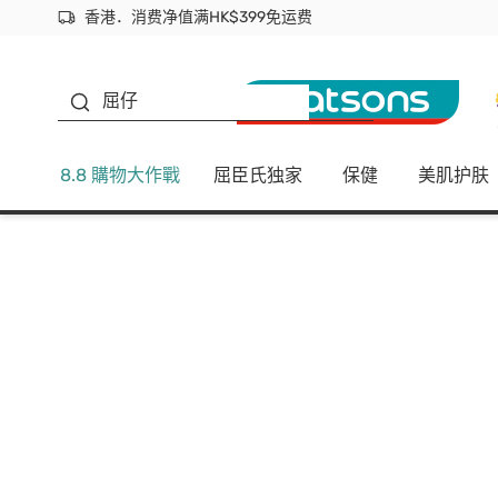
香港．消费净值满HK$399免运费
立即成为易赏钱会员尽享独家优惠
首次APP下单买满$450 输入 NEWAPP 即减$50
生蠔BB
屈仔
8.8 購物大作戰
屈臣氏独家
保健
美肌护肤