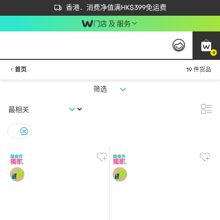
首次APP下单买满$450 输入 NEWAPP 即减$50
立即成为易赏钱会员尽享独家优惠
香港．消费净值满HK$399免运费
门店 及 服务
0
首页
19 件货品
筛选