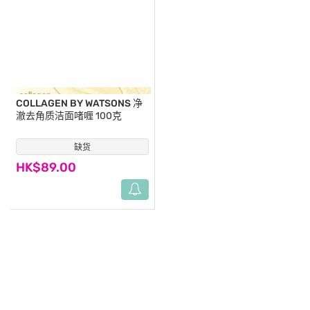
COLLAGEN BY WATSONS
净
澈去角质洁面啫喱 100克
缺货
(15)
HK$89.00