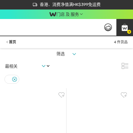
首次APP下单买满$450 输入 NEWAPP 即减$50
立即成为易赏钱会员尽享独家优惠
香港．消费净值满HK$399免运费
门店 及 服务
0
首页
4 件货品
筛选