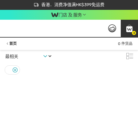
首次APP下单买满$450 输入 NEWAPP 即减$50
立即成为易赏钱会员尽享独家优惠
香港．消费净值满HK$399免运费
门店 及 服务
0
首页
0 件货品