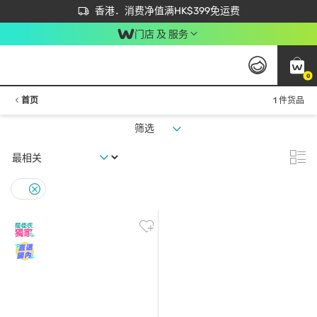
首次APP下单买满$450 输入 NEWAPP 即减$50
立即成为易赏钱会员尽享独家优惠
香港．消费净值满HK$399免运费
门店 及 服务
0
首页
1 件货品
筛选