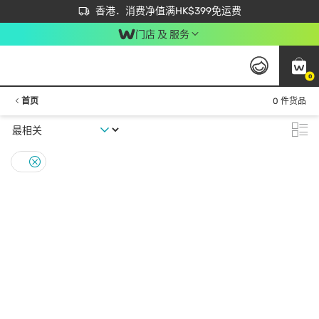
首次APP下单买满$450 输入 NEWAPP 即减$50
立即成为易赏钱会员尽享独家优惠
香港．消费净值满HK$399免运费
门店 及 服务
0
首页
0 件货品